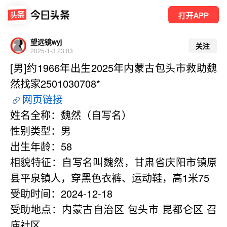
打开APP
望远镜wyj
关注
2025-1-3 23:03
[男]约1966年出生2025年内蒙古包头市救助魏
然找家2501030708*
网页链接
姓名全称：魏然（自写名）   
性别类型：男
出生年龄：58
相貌特征：自写名叫魏然，甘肃省庆阳市镇原
县平泉镇人，穿黑色衣裤、运动鞋，高1米75
受助时间：2024-12-18
受助地点：内蒙古自治区 包头市 昆都仑区 召
庙社区