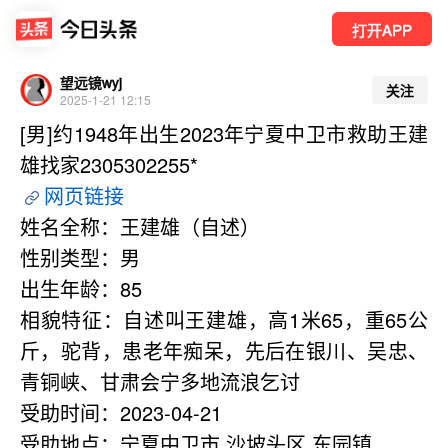
打开APP
望远镜wyj
关注
2025-1-21 12:15
[男]约1948年出生2023年宁夏中卫市救助王建
雄找家2305302255*
网页链接
姓名全称：王建雄（自述）  
性别类型：男
出生年龄：85
相貌特征：自述叫王建雄，高1米65，重65公
斤，驼背，患老年痴呆，先后在银川、吴忠、
青铜峡、甘肃会宁多地流浪乞讨
受助时间：2023-04-21
受助地点：宁夏中卫市 沙坡头区 东园镇