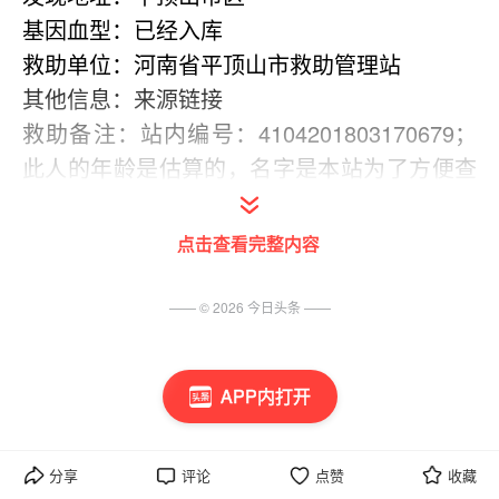
基因血型：已经入库
救助单位：河南省平顶山市救助管理站
其他信息：来源链接     
救助备注：站内编号：4104201803170679；
此人的年龄是估算的，名字是本站为了方便查
询所起。
发布时间：2018-03-17
点击查看完整内容
跟进联系：望远镜
(出处: 望远镜寻亲网)
—— ©
2026
今日头条
——
APP内打开
分享
评论
点赞
收藏