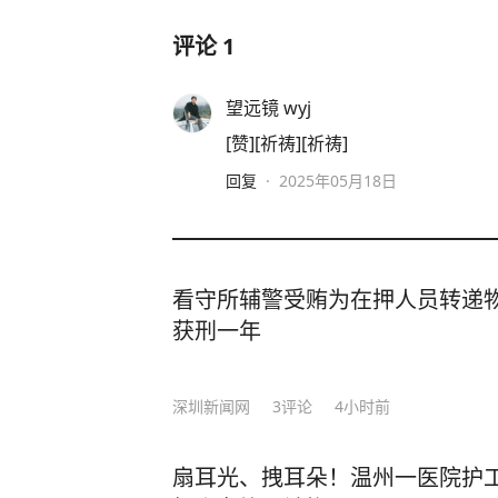
评论
1
望远镜 wyj
[赞][祈祷][祈祷]
回复
·
2025年05月18日
看守所辅警受贿为在押人员转递
获刑一年
深圳新闻网
3
评论
4小时前
扇耳光、拽耳朵！温州一医院护工