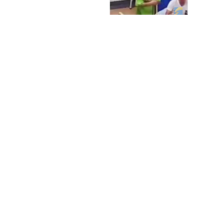
干了，特提出辞职”，院
肢体冲突被一拳打晕，