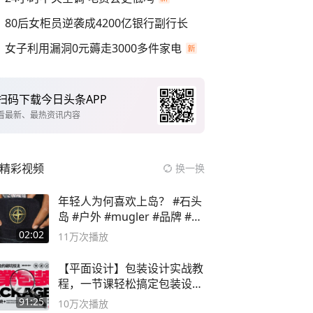
80后女柜员逆袭成4200亿银行副行长
女子利用漏洞0元薅走3000多件家电
扫码下载今日头条APP
看最新、最热资讯内容
精彩视频
换一换
年轻人为何喜欢上岛？ #石头
岛 #户外 #mugler #品牌 #足
球流氓
02:02
11万
次播放
【平面设计】包装设计实战教
程，一节课轻松搞定包装设计
流程！
91:25
10万
次播放