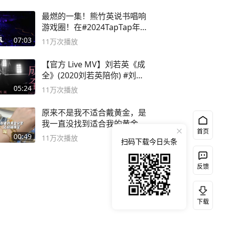
最燃的一集！熊竹英说书唱响
游戏圈！在#2024TapTap年
度游戏大赏
07:03
11万
次播放
【官方 Live MV】刘若英《成
全》(2020刘若英陪你) #刘若
英 #成全
05:24
11万
次播放
原来不是我不适合戴黄金，是
我一直没找到适合我的黄金
首页
😭
00:49
11万
次播放
扫码下载今日头条
反馈
下载