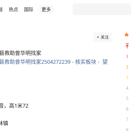
技
热点
国际
更多
关注
嵩明县救助曾华明找家
1
救助曾华明找家2504272239 - 核实板块 -  望
2
3
4
5
，高1米72
6
7
林镇
8