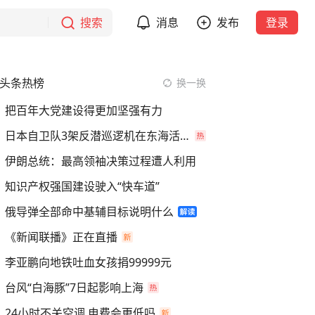
搜索
消息
发布
登录
头条热榜
换一换
把百年大党建设得更加坚强有力
日本自卫队3架反潜巡逻机在东海活动
伊朗总统：最高领袖决策过程遭人利用
知识产权强国建设驶入“快车道”
俄导弹全部命中基辅目标说明什么
《新闻联播》正在直播
李亚鹏向地铁吐血女孩捐99999元
台风“白海豚”7日起影响上海
24小时不关空调 电费会更低吗