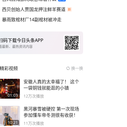
西贝创始人贾国龙押注鲜羊赛道
暴雨致棺材厂14副棺材被冲走
扫码下载今日头条APP
看最新、最热资讯内容
精彩视频
换一换
安徽人真的太幸福了！ 这个
一袋铜钱就能逛的小镇
01:03
12万
次播放
黑河暴雪被硬控 第一次现场
参加懂车帝冬测很有收获！
10:21
11万
次播放