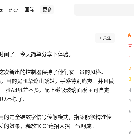
技
热点
国际
更多
关注
时间了，今天简单分享下体验。
1
2
这次新出的控制器保持了他们家一贯的风格。
3
而清脆，用的是凯华遮山矮轴，手感特别脆爽。并且做
一张A4纸差不多，配上磁吸玻璃面板 + 可自定
4
可以显摆了。
5
6
用的是全键数字信号传输模式，指令能够精准传
7
的效果，释放“K.O”连招大招一气呵成。
8