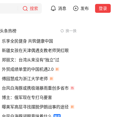
搜索
消息
发布
登录
头条热榜
换一换
乐享全民健身 共筑健康中国
新疆女孩在天津偶遇支教老师哭红眼
郑丽文：台湾从来没有“独立”过
外贸成绩单里的中国机遇2.0
傅园慧成为浙江大学老师
台风白海豚或携极端暴雨重创多省市
博主：俄军现在专打乌要害
曝美军高层寻找摆脱伊朗战事的途径
台风白海豚闭眼意味着什么