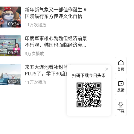
新年新气象又一部佳作诞生 #
国漫猫行东方传递文化自信
00:34
11万
次播放
印度军事雄心勃勃但经济前景
不乐观，韩国也面临经济衰退
风险
00:21
3万
次播放
来五大连池看冰封蓝电E5
首页
PLUS了，零下30度的双重冰
扫码下载今日头条
封40小时全录
04:34
11万
次播放
反馈
下载