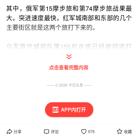
其中，俄军第15摩步旅和第74摩步旅战果最
大，突进速度最快，红军城南部和东部的几个
主要街区就是这两个旅打下来的。
乌军原守城部队第155机步旅已经被彻底打
垮，全旅仅剩的700多人已经撤出城区，分散
驻守在E50公路沿线和米尔诺格勒镇，负责保
点击查看完整内容
护乌军最后的退路和北翼的安全。
—— ©
2026
今日头条
——
乌军总司令瑟尔斯基已经派不出预备队增援红
军城，请求撤离红军城的要求也被泽连斯基拒
APP内打开
绝了。
泽连斯基打的是政治仗，如果乌军撤出红军
分享
评论
575
收藏