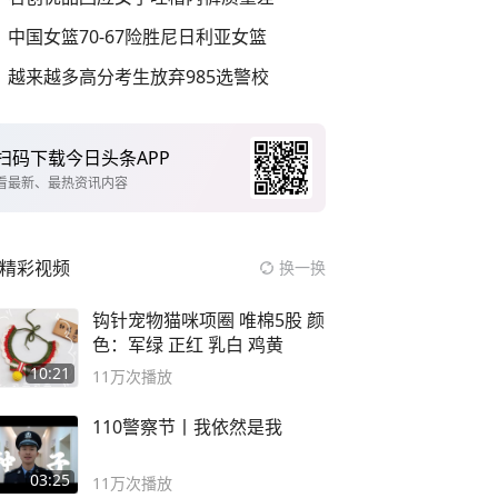
中国女篮70-67险胜尼日利亚女篮
越来越多高分考生放弃985选警校
扫码下载今日头条APP
看最新、最热资讯内容
精彩视频
换一换
钩针宠物猫咪项圈 唯棉5股 颜
色：军绿 正红 乳白 鸡黄
10:21
11万
次播放
110警察节丨我依然是我
03:25
11万
次播放