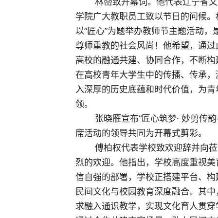
        林喦致开幕词。他代表辽宁省文联对展览的开幕表示热烈祝贺，向沈阳城市建设
学院广大教职员工致以节日的问候。
以“匠心”为题举办教师节主题活动，
尊师重教的社会风尚！他希望，通过
高校的融通共建、协同合作，不断构
在高校青年大学生中的传播、传承，
入深厚的历史底蕴和时代价值，为青
领。
        张晓雁宣布“匠心筑梦· 妙剪传韵——庆祝第41个教师节剪纸艺术创作展”开幕。出
席活动的领导共同为开幕式剪彩。 
        傅柏权代表学校致欢迎辞并向莅临开幕式的各位领导、嘉宾以及各界朋友表示热
烈的欢迎。他指出，学校高度重视美
信自强的部署，学校正搭建平台、构
民间文化与校园教育深度融合。其中
求融入通识教学，实现文化育人贯穿