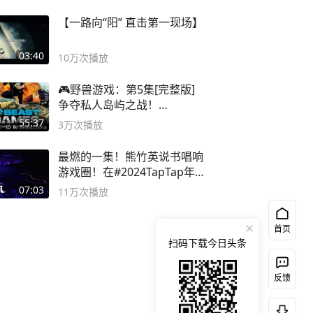
【一路向“阳” 直击第一现场】
03:40
10万
次播放
🎮野兽游戏：第5集[完整版]
争夺私人岛屿之战！
#MrBeastChina
55:37
3万
次播放
最燃的一集！熊竹英说书唱响
游戏圈！在#2024TapTap年
度游戏大赏
07:03
11万
次播放
首页
扫码下载今日头条
反馈