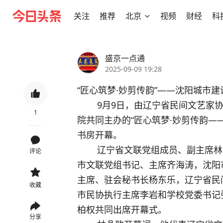
关注
推荐
北京
视频
财经
科
盛京一点通
2025-09-09 19:28
“匠心筑梦·妙剪传韵”——沈阳城市
        9月9日，由辽宁省民间文艺家协会、沈阳市文学艺术界联合会和沈阳城市建设学
1
院共同主办的“匠心筑梦·妙剪传韵—
书房开幕。
        辽宁省文联党组成员、副主席林喦，辽宁省文联副主席、省民协主席张鹏，沈阳
评论
市文联党组书记、主席齐海涛，沈阳
主席、驻会秘书长杨东乐，辽宁省民
收藏
市民协执行主席李岩和学校党委书记
柏权共同出席开幕式。
分享