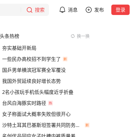
搜索
消息
发布
登录
头条热榜
换一换
夯实基础开新局
一些民办高校招不到学生了
国乒男单横滨冠军赛全军覆没
我国外贸延续良好增长态势
2名小孩玩手机低头幅度近乎折叠
台风白海豚实时路径
女子称面试大概率失败但很开心
沙特土耳其巴基斯坦签署共同防务协议
名创优品回应女子吐槽内裤质量差