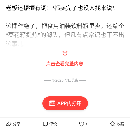
老板还振振有词：“都卖完了也没人找来说”。
这操作绝了，把食用油装饮料瓶里卖，还编个
“葵花籽提炼”的噱头，但凡有点常识也干不出
这事儿。
更气人的是这“没人找来”的态度，合着消费者
点击查看完整内容
喝了油还得自认倒霉？
—— ©
2026
今日头条
——
这哪是卖饮料，分明是拿顾客当冤大头。你遇
到过这种离谱的消费坑吗？评论区说说，让大
APP内打开
家避避坑～
分享
评论
1
收藏