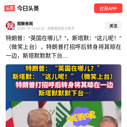
打开APP
观察者网
关注
2025-10-14 02:32 · 观察者网官方账号
特朗普：“英国在哪儿？”，斯塔默：“这儿呢！”
（微笑上台），特朗普打招呼后转身将其晾在
一边，斯塔默默默下台…