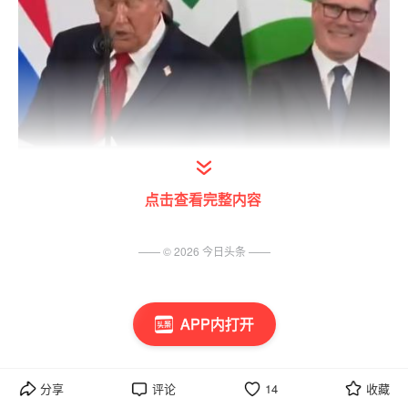
点击查看完整内容
—— ©
2026
今日头条
——
打开
今日头条
查看图片详情
APP内打开
分享
评论
14
收藏