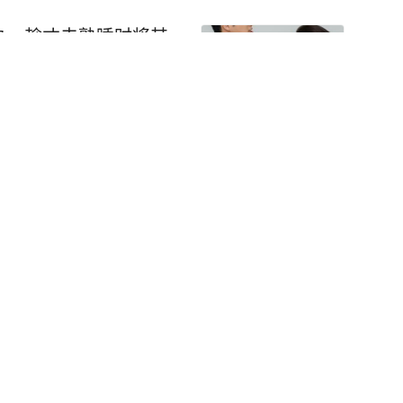
胁，趁丈夫熟睡时将其
关注
：“即使美国停下脚步，中国20年也追不上！”
马斯克却公开直言：“美国比中国差100倍，De
于他
垄断。它们为了攫取超额利润，稳固自己的超然地
tpg/
断AI人才流出等手段，结果便是美国掌握了AI闭
-V3和DeepSeek-R1两款大模型，成本价格低廉，性