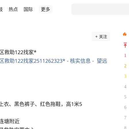
技
热点
国际
更多
关注
江区救助122找家*
1
助122找家2511262323* - 核实信息 -  望远
2
3
4
5
上衣、黑色裤子、红色拖鞋，高1米5
6
7
小连塘附近
8