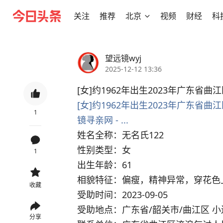
关注
推荐
北京
视频
财经
科
望远镜wyj
2025-12-12 13:36
[女]约1962年出生2023年广东省曲
[女]约1962年出生2023年广东省曲江区救
1
镜寻亲网 - ...
姓名全称：无名氏122
性别类型：女
1
出生年龄：61
相貌特征：偏瘦，精神异常，穿花色
收藏
受助时间：2023-09-05
受助地点：广东省/韶关市/曲江区 
分享