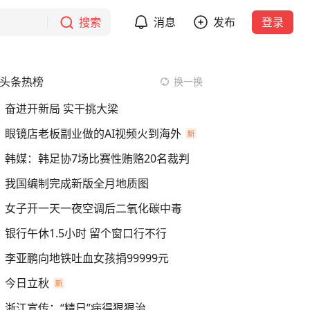
搜索
消息
发布
登录
头条热榜
换一换
奋进开新局 实干挑大梁
眼镜店老板副业做的AI视频火到海外
韩媒：韩足协7场比赛性贿赂20名裁判
我国编制完成新版全月地质图
女子开一天一夜空调后二氧化碳中毒
银行午休1.5小时 留个窗口行不行
李亚鹏向地铁吐血女孩捐99999元
今日立秋
浙江宣传：“精日”病得狠狠治