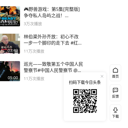
🎮野兽游戏：第5集[完整版]
争夺私人岛屿之战！
#MrBeastChina
55:37
3万
次播放
林伯渠外孙齐放：初心不改
一步一个脚印的走下去 #红船
论坛
03:49
11万
次播放
巡光——致敬第五个中国人民
警察节#中国人民警察节 @抖
音小助手
首页
05:00
11万
次播放
扫码下载今日头条
反馈
下载