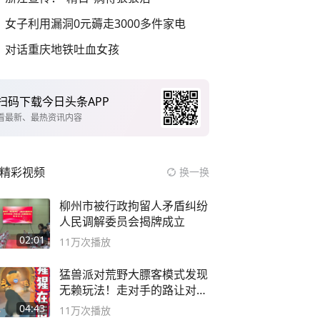
女子利用漏洞0元薅走3000多件家电
对话重庆地铁吐血女孩
扫码下载今日头条APP
看最新、最热资讯内容
精彩视频
换一换
柳州市被行政拘留人矛盾纠纷
人民调解委员会揭牌成立
02:01
11万
次播放
猛兽派对荒野大膘客模式发现
无赖玩法！走对手的路让对手
无路可走
04:43
11万
次播放