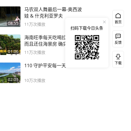
马农双人舞最后一幕-奥西波
娃 & 什克利亚罗夫
首页
08:55
11万
次播放
扫码下载今日头条
海南旺季每天吃喝拉撒不过百
反馈
而且还住海景房 确实比东南
亚合适
01:06
11万
次播放
下载
110 守护平安每一天！
02:01
10万
次播放