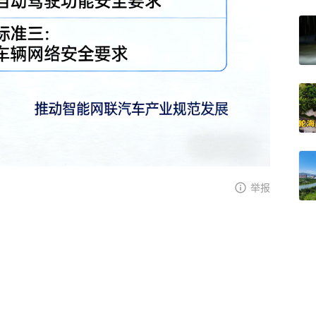
举报
关进看守所：老人大热
、身份证令民警起疑，