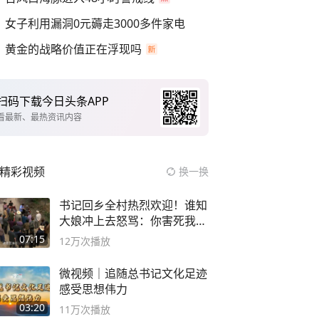
女子利用漏洞0元薅走3000多件家电
黄金的战略价值正在浮现吗
扫码下载今日头条APP
看最新、最热资讯内容
精彩视频
换一换
书记回乡全村热烈欢迎！谁知
大娘冲上去怒骂：你害死我儿
子
07:15
12万
次播放
微视频｜追随总书记文化足迹
感受思想伟力
03:20
11万
次播放