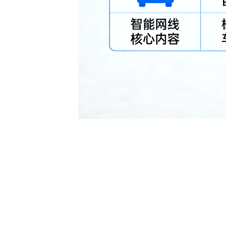
评论
0
民警救了位拾荒老人，后来把他
天捂得严严实实，身上没有手机