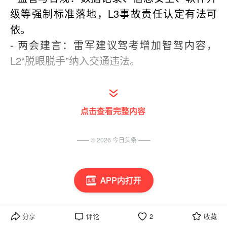
级等强制标准落地，L3事故责任认定有法可
依。
- 两会建言：雷军建议驾考增加智驾内容，
L2“脱眼脱手”纳入交通违法。
🧠 头部车企最新系统（2026年3月）
点击查看完整内容
华为乾崑智驾ADS 4.1（3月4日发布）
—— ©
2026
今日头条
——
- 全系升级，新增三点式掉头，适配乡村窄
路，实现全国都能开。
APP内打开
- 全球首发896线双光路激光雷达（尊界S800/
问界M9），120米识别14cm物体。
- CAS 4.0防碰撞：AEB覆盖4–150km/h，高速
分享
评论
2
收藏