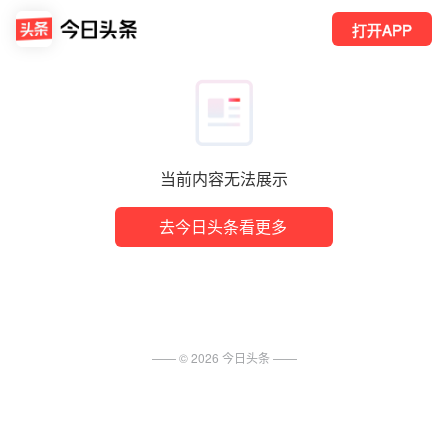
打开APP
当前内容无法展示
去今日头条看更多
—— ©
2026
今日头条
——