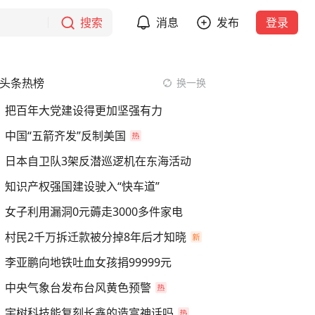
搜索
消息
发布
登录
头条热榜
换一换
把百年大党建设得更加坚强有力
中国“五箭齐发”反制美国
日本自卫队3架反潜巡逻机在东海活动
知识产权强国建设驶入“快车道”
女子利用漏洞0元薅走3000多件家电
村民2千万拆迁款被分掉8年后才知晓
李亚鹏向地铁吐血女孩捐99999元
中央气象台发布台风黄色预警
宇树科技能复刻长鑫的造富神话吗