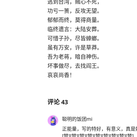
逃到台湾，贼心不死，
功亏一篑，反攻无望。
郁郁而终，莫得商量。
临终遗言：大陆安葬。
可惜子孙，尽皆蟑螂。
虽有万安，许是草莽。
吾为老蒋，暗自神伤。
坏事做尽，去找阎王。
哀哀尚香！
评论
43
聪明的饭团mi
正能量，写的特好，有意义，真是妙笔生花。[
[赞][赞][赞][赞][赞][赞][赞][赞][赞]