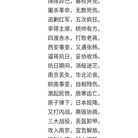
排除异己，篡权弄党。
屠杀革命，无数死伤。
追剿红军，五次疯狂。
幸得主席，统帅有方。
四渡赤水，打败老蒋。
西安事变，又遇张杨。
逼蒋抗日，妥协收场。
抗日期间，消极迷茫。
南京丢失，华北沦丧。
皖南事变，自相残伤。
激起民愤，唇寒齿亡。
原子弹下，日本投降。
又打内战，撕毁协商。
三大战役，丢盔卸甲。
攻入南京，宣告解放。