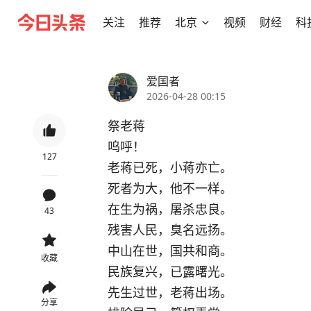
关注
推荐
北京
视频
财经
科
爱国者
2026-04-28 00:15
祭老蒋
呜呼！
127
老蒋已死，小蒋亦亡。
死者为大，他不一样。
在生为祸，屠杀忠良。
43
残害人民，臭名远扬。
中山在世，国共和商。
收藏
民族复兴，已露曙光。
先生过世，老蒋出场。
分享