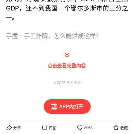
GDP，还不到我国一个鄂尔多斯市的三分之
一。
手握一手王炸牌，怎么能烂成这样？
蒙古的矿产资源看着诱人，但根本赚不到大
钱。
点击查看完整内容
国内所有顶级矿场，基本都被外国资本把控。
—— ©
2026
今日头条
——
就拿世界级的奥尤陶勒盖铜金矿来说，这么优
APP内打开
质的资源，蒙古本土只占三成股份，绝大部分
利润全都被海外企业赚走。
分享
评论
2968
收藏