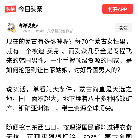
打开APP
洋洋说史v
关注
2026-6-1 05:46 · 头条新锐创作者
现在的蒙古有多落魄呢？每70个蒙古女性里，
就有一个被迫“卖身”。而受众几乎全是专程飞
来的韩国男性。一个手握顶级资源的国家，是
如何沦落到让自家姑娘，讨好异国男人的？
说实话，单看先天条件，蒙古简直是天选之
地。国土面积超大，地下埋着八十多种稀缺矿
产，铜矿亚洲第一，稀土资源全球顶尖。
随便挖点东西出口，按理说国民都能过得衣食
无忧。可现实狠狠打脸，2025年蒙古全国