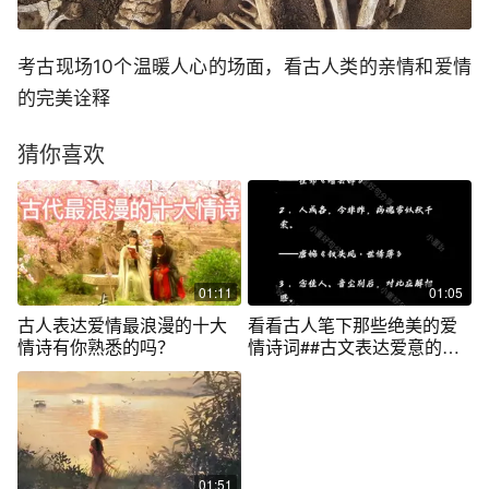
考古现场10个温暖人心的场面，看古人类的亲情和爱情
的完美诠释
猜你喜欢
01:11
01:05
古人表达爱情最浪漫的十大
看看古人笔下那些绝美的爱
情诗有你熟悉的吗？
情诗词##古文表达爱意的句
子
01:51