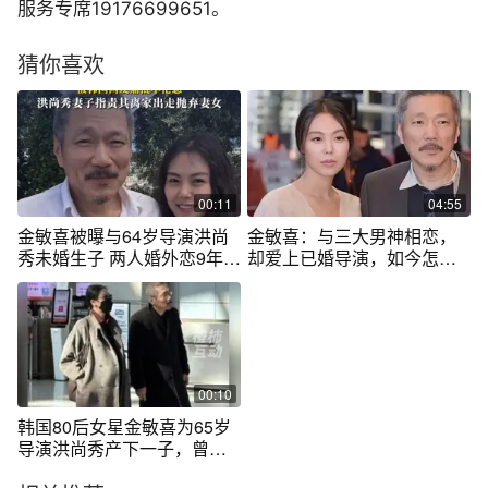
服务专席19176699651。
猜你喜欢
00:11
04:55
金敏喜被曝与64岁导演洪尚
金敏喜：与三大男神相恋，
秀未婚生子 两人婚外恋9年，
却爱上已婚导演，如今怎样
男方大22岁仍未离婚，被韩
了？
国网友痛批不伦恋，洪尚秀
妻子指责其离家出走抛弃妻
女#金敏喜 #金敏喜洪尚秀 #
金敏喜得子
00:10
韩国80后女星金敏喜为65岁
导演洪尚秀产下一子，曾出
演《热情似火》《小姐》#金