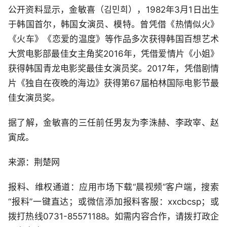
公开资料显示，金敏喜（김민희），1982年3月1日出生
于韩国首尔，韩国女演员、模特。曾凭借《热情似火》
《火车》《恋爱的温度》等作品多次获得韩国百想艺术
大赏电影部最佳女主角奖2016年，凭借爱情片《小姐》
获得韩国青龙电影奖最佳女演员奖。2017年，凭借剧情
片《独自在夜晚的海边》获得第67届柏林国际电影节最
佳女演员奖。
据了解，金敏喜的三任前任男友为李洙赫、李政宰、赵
寅成。
来源：荆楚网
报料、维权通道：应用市场下载“晨视频”客户端，搜索
“报料”一键直达；或微信添加报料客服：xxcbcsp；或
拨打热线0731-85571188。如需内容合作，请拨打政企