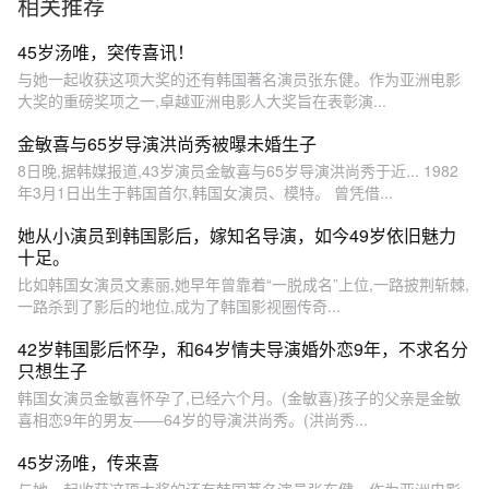
相关推荐
敏喜
45岁汤唯，突传喜讯！
与她一起收获这项大奖的还有韩国著名演员张东健。作为亚洲电影
大奖的重磅奖项之一,卓越亚洲电影人大奖旨在表彰演...
金敏喜与65岁导演洪尚秀被曝未婚生子
8日晚,据韩媒报道,43岁演员金敏喜与65岁导演洪尚秀于近... 1982
年3月1日出生于韩国首尔,韩国女演员、模特。 曾凭借...
她从小演员到韩国影后，嫁知名导演，如今49岁依旧魅力
十足。
比如韩国女演员文素丽,她早年曾靠着“一脱成名”上位,一路披荆斩棘,
一路杀到了影后的地位,成为了韩国影视圈传奇...
42岁韩国影后怀孕，和64岁情夫导演婚外恋9年，不求名分
只想生子
韩国女演员金敏喜怀孕了,已经六个月。(金敏喜)孩子的父亲是金敏
喜相恋9年的男友——64岁的导演洪尚秀。(洪尚秀...
45岁汤唯，传来喜