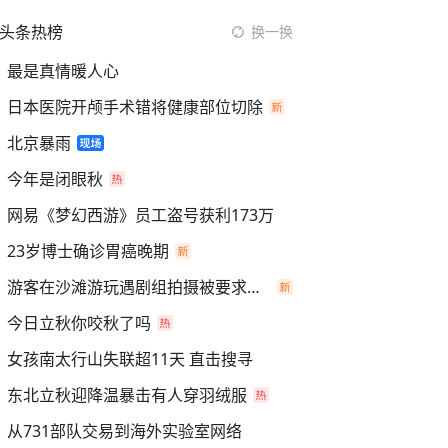
头条热榜
换一换
最是真情暖人心
日本医院开颅手术错将健康部位切除
北京暴雨
今年是闭眼秋
网易《梦幻西游》员工盗号获利173万
23岁博士确诊胃癌晚期
游客在沙滩游玩遇剧组拍摄被要求离开
今日立秋你咬秋了吗
女孩南太行山失联超11天 直击搜寻
东北立秋迎降温暴击有人穿羽绒服
从731部队交易到海外实验室网络