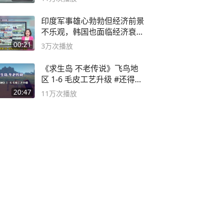
印度军事雄心勃勃但经济前景
不乐观，韩国也面临经济衰退
风险
00:21
3万
次播放
《求生岛 不老传说》飞鸟地
区 1-6 毛皮工艺升级 #还得是
主机大作
20:47
11万
次播放