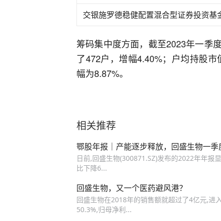
交银施罗德稳健配置混合型证券投资基
筹码集中度方面，截至2023年一季
了472户，增幅4.40%；户均持股市值
幅为8.87%。
相关推荐
鄂股年报｜产能逐步释放，回盛生物一季
日前,回盛生物(300871.SZ)发布的2022年年
比下降6...
回盛生物，又一个医药避风港？
回盛生物在2018年的销售额就超过了4亿元,进入了
50.3%,归母净利...