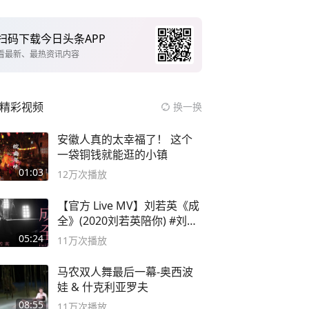
扫码下载今日头条APP
看最新、最热资讯内容
精彩视频
换一换
安徽人真的太幸福了！ 这个
一袋铜钱就能逛的小镇
01:03
12万
次播放
【官方 Live MV】刘若英《成
全》(2020刘若英陪你) #刘若
英 #成全
05:24
11万
次播放
马农双人舞最后一幕-奥西波
娃 & 什克利亚罗夫
08:55
11万
次播放