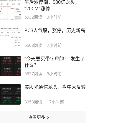
午后涨停潮，900亿龙头，
“20CM”涨停
5932
阅读
3小时前
PCB人气股，涨停，历史新高
5508
阅读
7小时前
“今天要买带字母的！”发生了
什么？
5357
阅读
5小时前
美股光通信龙头，盘中大反转
3953
阅读
17小时前
查看更多