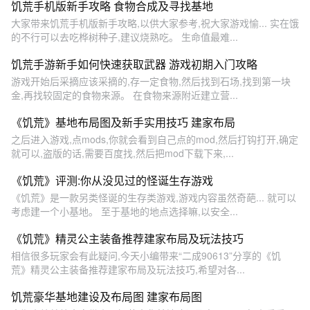
饥荒手机版新手攻略 食物合成及寻找基地
大家带来饥荒手机版新手攻略,以供大家参考,祝大家游戏愉... 实在饿
的不行可以去吃桦树种子,建议烧熟吃。 生命值最难...
饥荒手游新手如何快速获取武器 游戏初期入门攻略
游戏开始后采摘应该采摘的,存一定食物,然后找到石场,找到第一块
金,再找较固定的食物来源。 在食物来源附近建立营...
《饥荒》基地布局图及新手实用技巧 建家布局
之后进入游戏,点mods,你就会看到自己点的mod,然后打钩打开,确定
就可以,盗版的话,需要百度找,然后把mod下载下来,...
《饥荒》评测:你从没见过的怪诞生存游戏
《饥荒》是一款另类怪诞的生存类游戏,游戏内容虽然奇葩... 就可以
考虑建一个小基地。 至于基地的地点选择嘛,以安全...
《饥荒》精灵公主装备推荐建家布局及玩法技巧
相信很多玩家会有此疑问,今天小编带来“二成90613”分享的《饥
荒》精灵公主装备推荐建家布局及玩法技巧,希望对各...
饥荒豪华基地建设及布局图 建家布局图