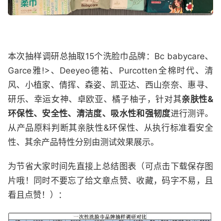
本次抽样调研总抽取15个洗脸巾品牌：Bc babycare、
Garce雅!>、Deeyeo德祐、Purcotten全棉时代、清
风、小植家、倩挥、森姿、凯亚达、西山奈奈、惠寻、
研乐、幸运女神、卓欧亚、橘子柚子，针对其
亲肤性&
环保性、安全性、清洁度、吸水性和强韧度
进行测评。
从产品原料判断其亲肤性&环保性、从执行标准看安全
性、其余产品特性分别由测试效果展示。
为节省大家时间先直接上总结图表（可点击下载保存图
片哦！同时不要忘了给文章点赞、收藏，码字不易，且
看且点赞！）：