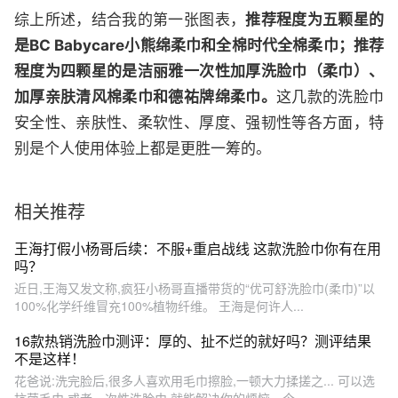
综上所述，结合我的第一张图表，
推荐程度为五颗星的
是BC Babycare小熊绵柔巾和全棉时代全棉柔巾；推荐
程度为四颗星的是洁丽雅一次性加厚洗脸巾（柔巾）、
加厚亲肤清风棉柔巾和德祐牌绵柔巾。
这几款的洗脸巾
安全性、亲肤性、柔软性、厚度、强韧性等各方面，特
别是个人使用体验上都是更胜一筹的。
相关推荐
王海打假小杨哥后续：不服+重启战线 这款洗脸巾你有在用
吗？
近日,王海又发文称,疯狂小杨哥直播带货的“优可舒洗脸巾(柔巾)”以
100%化学纤维冒充100%植物纤维。 王海是何许人...
16款热销洗脸巾测评：厚的、扯不烂的就好吗？测评结果
不是这样！
花爸说:洗完脸后,很多人喜欢用毛巾擦脸,一顿大力揉搓之... 可以选
抗菌毛巾,或者一次性洗脸巾,就能解决你的烦恼。今...