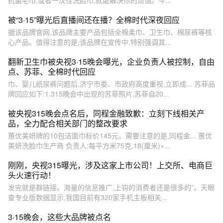
被“3·15”曝光后直播间还在播？全棉时代深夜回应
据该品牌官网,该品牌主要产品包括全棉柔巾、卫生巾、棉尿裤等核
心产品。值得注意的是,该品牌在宣传中,特别强调其...
翻新卫生巾被央视3·15晚会曝光，企业负责人被控制，自由
点、苏菲、全棉时代回应
巾、婴儿纸尿裤问题后,济宁市委、市政府高度重视,立即成... 苏菲品
牌回应如下:1.315晚会中出现的苏菲照片,苏菲自20...
被央视315晚会点名后，同程金融致歉：立刻下线相关产
品，全力配合相关部门的整改要求
蕙优美妍牌的10包洁面巾标价145元。需要注意的是,同程金... 蕙优
美妍洗脸巾生产商 负责人:每平方米75克,18(厘米)×...
刚刚，央视315曝光，涉及这家上市公司！上交所、电商巨
头火速行动！
发完就是群链接。海量的信息推广,上钩的消费者还是很多的”。天眼
查专业版数据显示,我国目前有320家手机主板相关...
3·15晚会，这些大品牌被点名