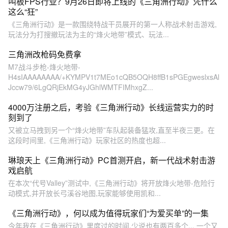
叫板FPS行业？9月26日即将上线的《三角洲行动》凭什么
这么“狂”
《三角洲行动》是一款围绕特战干员展开的第一人称战术射击游戏,
玩法分为打搜撤玩法为主的“烽火地带”模式、玩法...
三角洲改枪码免费拿
M7战斗步枪-烽火地带-
H4sIAAAAAAAA/+KYMPV1t7MEo1cQB5OQH8ffB1sPGEgweslxsAl
Jccw79/6LgQRjEkMG4yJGhlWMTFIMhxgZ...
4000万注册之后，考验《三角洲行动》长线运营实力的时
刻到了
又被立马拽到另一个“烽火地带”车队起装备猛攻,直至半夜三更。在
这段时间里,《三角洲行动》玩家社区的热度也超...
琳琅天上《三角洲行动》PC首测开启，新一代战术射击游
戏启航
在本次“代号Valley”测试中,《三角洲行动》将开放烽火地带-危险行
动模式,并开放长弓溪谷地图,玩家能够使用凯和...
《三角洲行动》，何以成为值得玩家们“为爱买单”的一集
今年我在《三角洲行动》里度过的时间,少说也有两百多个... 一个又