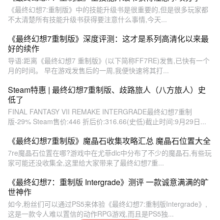
《最终幻想7:重制版》中的技能升级书是很重要的,但是很多玩家都
不太清楚所有技能升级书获得要注意什么事情,今天...
《最终幻想7重制版》深度评测：这才是系列高清化以来最
好的续作
导语:距离《最终幻想7 重制版》(以下简称FF7RE)发售,已快有一个
月的时间。 早在游戏发售后的一周,我便快速将其打...
Steam特惠 | 最终幻想7重制版、歧路旅人（八方旅人）史
低了
FINAL FANTASY VII REMAKE INTERGRADE最终幻想7重制
版-29% Steam售价:446 折后价:316.66(史低)截止时间:9月29日...
《最终幻想7重制版》魔晶石收集攻略汇总 魔晶石位置大全
7re魔晶石位置在哪?游戏中在尤菲dlc中分布了不少的魔晶石,有些玩
家可能还没收集全,这里给大家带来了最终幻想7重...
《最终幻想7：重制版 Intergrade》测评 一款诚意满满的旷
世神作
如今,粉丝们可以通过PS5来体验《最终幻想7:重制版Intergrade》,
这是一款令人难以置信的动作RPG游戏,而且是PS5独...