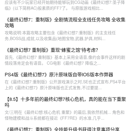
应该有不少玩家已经开始期待能够玩到CG动画《最终幻想7:圣子降
临》(以下简称AC)般素质的FF7了。 与原版游戏相比...
《最终幻想7：重制版》全剧情流程全支线任务攻略 全收集
攻略
攻略说明:本篇攻略主要包含《最终幻想7:重制版》的主支线任
务,BOSS战,成就,以及收集品(地图宝物,武器,护具,材料...
《最终幻想7 重制版》重现“蜂蜜之馆”待考虑？
首先,《最终幻想7 重制版》基本上采用全语音,像约会事件这样的剧
情段落肯定会有语音。 CG电影《最终幻想7 降临之...
PS4版《最终幻想7》原汁原味版自带IOS版本作弊器
在《最终幻想7:重制版》公开游戏演示之时,SE也正式宣布,PS4平台
上的《最终幻想7》原汁原味版也正式发售,不过要提...
【8.5】十多年前的最终幻想7核心危机，真的能在当下重聚
吗
文/三明在《最终幻想:核心危机 重聚》的最后,我依然机械... 角色和
怪物建模和战斗系统都在接近《FF7RE》的水准,几乎...
《最终幻想7：重制版》全技能升级书获得注意事项分享