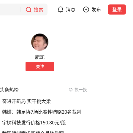
搜索
消息
发布
登录
肥蛇
关注
头条热榜
换一换
奋进开新局 实干挑大梁
韩媒：韩足协7场比赛性贿赂20名裁判
宇树科技发行价格150.80元/股