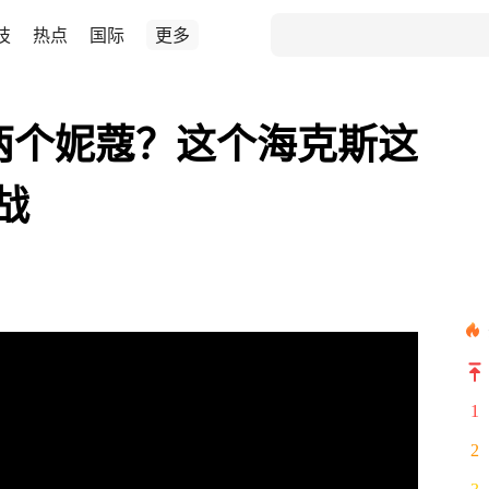
技
热点
国际
更多
两个妮蔻？这个海克斯这
战
1
2