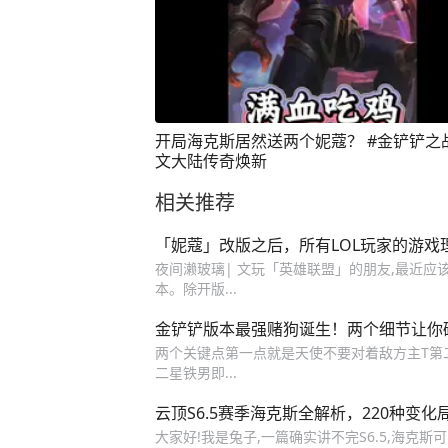
开局海克斯居然送两个妮蔻？ #金铲铲之
文大陆传奇焕新
相关推荐
「妮蔻」改版之后，所有LOL玩家的游戏
夜间濑玻璃| 文玩「英雄联盟」的朋友,最近应该
本。除开版...
金铲铲版本最强赌狗诞生！两个细节让你
两个关键点第一点就是天使不要对着敌方主T第二
二星铁男即...
云顶S6.5赛季海克斯全解析，220种变化
大家好!我是兔子,一篇确实讲不完S6.5,海克