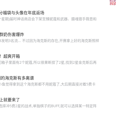
分福袋与头像在年底返场
个星期)届时神话商店会下架至臻妮蔻和武器、摄魂猎手薇恩和
控群奶伤害爆炸
3发明3名流... 不过因为海克斯的存在,开赛拿上好的海克斯照样
！超爽开箱
箱子里面有2个妮蔻,所以很果断捏了2星,找到2星金克斯后再
创的海克斯有多离谱
小鱼觉得拿到这个海克斯都不用妮蔻了,大后期直接对着5费卡
上就要来了
择冲5费2星的战术,单独棋子的BUFF,就可以选择某一特定阵