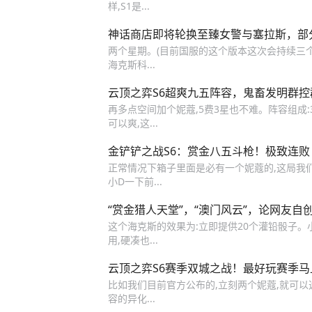
样,S1是...
神话商店即将轮换至臻女警与塞拉斯，部
两个星期。(目前国服的这个版本这次会持续三
海克斯科...
云顶之弈S6超爽九五阵容，鬼畜发明群
再多点空间加个妮蔻,5费3星也不难。阵容组成:
可以爽,这...
金铲铲之战S6：赏金八五斗枪！极致连败
正常情况下箱子里面是必有一个妮蔻的,这局我们
小D一下前...
“赏金猎人天堂”，“澳门风云”，论网友自
这个海克斯的效果为:立即提供20个灌铅骰子。
用,硬凑也...
云顶之弈S6赛季双城之战！最好玩赛季马
比如我们目前官方公布的,立刻两个妮蔻,就可以选
容的异化...