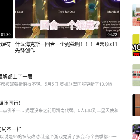
01:30
04:22
战#符
什么海克斯一回合一个妮蔻啊！！！ #云顶s11
先锋创作
理解都上了一层
都被妮蔻折磨得不轻。5月5日,英雄联盟国服更新了13.9版
碾压同行！
点佛爷一... 妮蔻没来之前用凯南代替。6人口D到二星天使和
局局不一样
斯可以说是S6的神级改动,让这个游戏充满了多变,每个赛季都不一