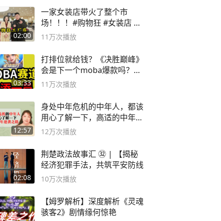
一家女装店带火了整个市
场！！！#购物狂 #女装店 #
高品质女装
02:00
11万
次播放
打排位就给钱？《决胜巅峰》
会是下一个moba爆款吗？#
决胜巅峰
03:33
11万
次播放
身处中年危机的中年人，都该
用心了解一下，高适的中年逆
袭之路
12:57
12万
次播放
荆楚政法故事汇 ㉜ | 【揭秘
经济犯罪手法，共筑平安防线
02:08
10万
次播放
【姆罗解析】深度解析《灵魂
骇客2》剧情缘何惊艳