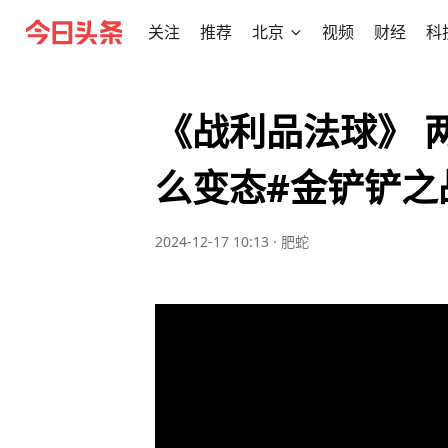
关注
推荐
北京
视频
财经
科
《战利品法球》 
么变态#金铲铲之
2024-12-17 10:13
·
肥蛇