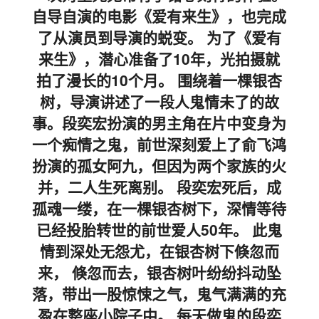
自导自演的电影《爱有来生》，也完成
了从演员到导演的蜕变。 为了《爱有
来生》，潜心准备了10年，光拍摄就
拍了漫长的10个月。 围绕着一棵银杏
树，导演讲述了一段人鬼情未了的故
事。段奕宏扮演的男主角在片中变身为
一个痴情之鬼，前世深刻爱上了俞飞鸿
扮演的孤女阿九，但因为两个家族的火
并，二人生死离别。 段奕宏死后，成
孤魂一缕，在一棵银杏树下，深情等待
已经投胎转世的前世爱人50年。 此鬼
情到深处无怨尤，在银杏树下倏忽而
来， 倏忽而去，银杏树叶纷纷抖动坠
落，带出一股惊悚之气，鬼气满满的充
盈在整座小院子中。 每天做鬼的段奕