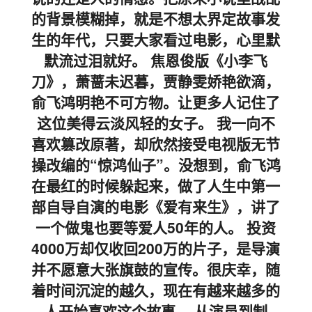
的背景模糊掉，就是不想太界定故事发
生的年代，只要大家看过电影，心里默
默流过泪就好。 焦恩俊版《小李飞
刀》，萧蔷未迟暮，贾静雯娇艳欲滴，
俞飞鸿明艳不可方物。让更多人记住了
这位美得云淡风轻的女子。 我一向不
喜欢篡改原著，却欣然接受电视版无节
操改编的“惊鸿仙子”。没想到，俞飞鸿
在最红的时候躲起来，做了人生中第一
部自导自演的电影《爱有来生》，讲了
一个做鬼也要等爱人50年的人。 投资
4000万却仅收回200万的片子，是导演
并不愿意大张旗鼓的宣传。很庆幸，随
着时间沉淀的越久，现在有越来越多的
人开始喜欢这个故事。 从演员到制