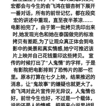
宏都会与今生的俞飞鸿在银杏树下展开
一番对话，所有的前世记忆，都在段奕
宏的讲述中重现，直至夜半茶凉……
电影拍完了，由于第一批拷贝洗印出来
时,她发现光色和她在泰国做完的标准
拷贝有差距,为了让观众真正体会到电
影中的美景和真实情感,她宁可推迟该
片上映并自己花钱重印这些拷贝。 宣
传的时候打出了“人鬼情”的字样，于是
有影院把电影排到了恐怖片的那一栏
里。原本打算在七夕上映，结果推迟的
消息，让“鬼故事”的嫌疑也就更大了。
俞飞鸿对此片宣传并无异议，人鬼情也
好，前世今生也好，不过是一个载体，
说的还是人的情感。把原来小说里战乱