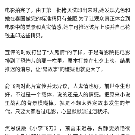
电影拍完了，由于第一批拷贝洗印出来时,她发现光色和
她在泰国做完的标准拷贝有差距,为了让观众真正体会到
电影中的美景和真实情感,她宁可推迟该片上映并自己花
钱重印这些拷贝。
宣传的时候打出了“人鬼情”的字样，于是有影院把电影
排到了恐怖片的那一栏里。原本打算在七夕上映，结果
推迟的消息，让“鬼故事”的嫌疑也就更大了。
俞飞鸿对此片宣传并无异议，人鬼情也好，前世今生也
好，不过是一个载体，说的还是人的情感。把原来小说
里战乱的背景模糊掉，就是不想太界定故事发生的年
代，只要大家看过电影，心里默默流过泪就好。
焦恩俊版《小李飞刀》，萧蔷未迟暮，贾静雯娇艳欲