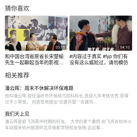
猜你喜欢
03:15
04:10
和中国台湾省原省长宋楚瑜
#内容过于真实 #fyp 你们有
先生一起聊起当年的影视回
没有这么尴尬过，请勿模仿
忆，缘分有时候真的很奇
相关推荐
妙。#龙五向生 #向太 #向太
陈岚 #宋楚瑜 #电影
潘云晖：周末不休解决环保难题
他叫潘云晖,现任温岭市环保局污控科科长,连续九年考核优秀,获得
过不少荣誉。 创造性地提出“合建共营” “合建共...
我们天上见
潘云晖是俞飞鸿高中时期的好友。 大学的某个暑假,俞飞鸿去杭州火
车站接来杭州旅游的北京电影学院校友张杨,远远看...