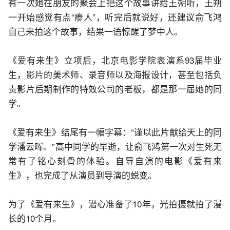
有一次她在朋友的聚会上把这个故事讲给王朔听，王朔
一开始感觉有点“瘆人”，听完后就说好，还建议俞飞鸿
自己来拍这个故事，结果一语惊醒了梦中人。
《爱有来生》立项后，北京电影学院表演系93届毕业
生，影片的美术师、录音师以及海报设计，甚至包括负
责影片后期制作的特效公司的老板，都是那一届她的同
学。
《爱有来生》结尾有一幅字幕：“谨以此片献给天上的同
学潘云晖。”高中同学的早逝，让俞飞鸿第一次对生死无
常有了铭心刻骨的体验。自导自演的电影《爱有来
生》，也完成了从演员到导演的蜕变。
为了《爱有来生》，潜心准备了10年，光拍摄就拍了漫
长的10个月。