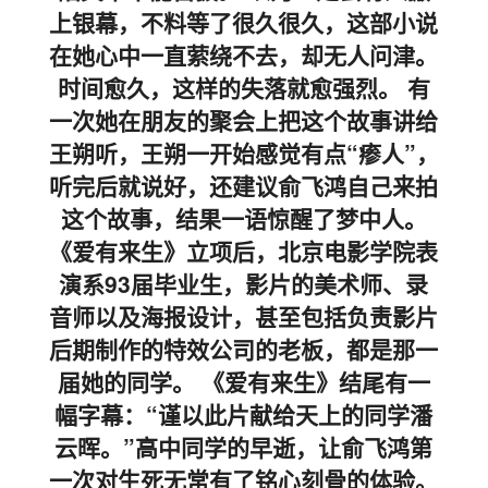
上银幕，不料等了很久很久，这部小说
在她心中一直萦绕不去，却无人问津。
时间愈久，这样的失落就愈强烈。 有
一次她在朋友的聚会上把这个故事讲给
王朔听，王朔一开始感觉有点“瘆人”，
听完后就说好，还建议俞飞鸿自己来拍
这个故事，结果一语惊醒了梦中人。
《爱有来生》立项后，北京电影学院表
演系93届毕业生，影片的美术师、录
音师以及海报设计，甚至包括负责影片
后期制作的特效公司的老板，都是那一
届她的同学。 《爱有来生》结尾有一
幅字幕：“谨以此片献给天上的同学潘
云晖。”高中同学的早逝，让俞飞鸿第
一次对生死无常有了铭心刻骨的体验。