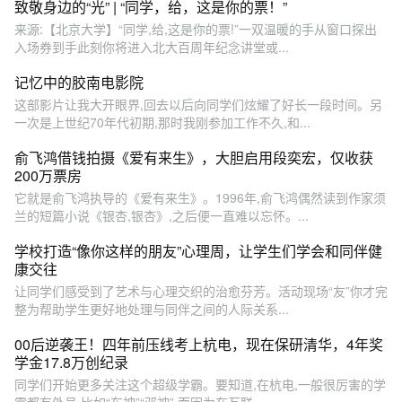
​致敬身边的“光” | “同学，给，这是你的票！”
来源:【北京大学】“同学,给,这是你的票!”一双温暖的手从窗口探出
入场券到手此刻你将进入北大百周年纪念讲堂或...
记忆中的胶南电影院
这部影片让我大开眼界,回去以后向同学们炫耀了好长一段时间。另
一次是上世纪70年代初期,那时我刚参加工作不久,和...
俞飞鸿借钱拍摄《爱有来生》，大胆启用段奕宏，仅收获
200万票房
它就是俞飞鸿执导的《爱有来生》。1996年,俞飞鸿偶然读到作家须
兰的短篇小说《银杏,银杏》,之后便一直难以忘怀。...
学校打造“像你这样的朋友”心理周，让学生们学会和同伴健
康交往
让同学们感受到了艺术与心理交织的治愈芬芳。活动现场“友”你才完
整为帮助学生更好地处理与同伴之间的人际关系...
00后逆袭王！四年前压线考上杭电，现在保研清华，4年奖
学金17.8万创纪录
同学们开始更多关注这个超级学霸。要知道,在杭电,一般很厉害的学