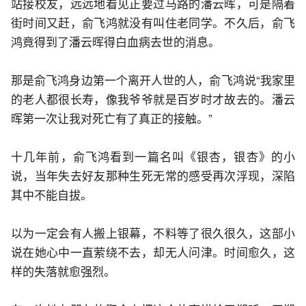
站接校友，远远地看见正要过马路的潘云晖，可是隔着
街时间又赶，俞飞鸿就没有叫住老同学。不久后，俞飞
鸿竟得到了潘云晖得白血病去世的消息。
那是俞飞鸿身边第一个离开人世的人，俞飞鸿说“我家里
的老人都很长寿，像我爷爷就是百岁时才故去的。潘云
晖第一次让我对死亡有了真正的接触。”
十几年前，俞飞鸿看到一篇名叫《银杏，银杏》的小
说，当年失去好友那种生死无常的感受再次浮现，深陷
其中不能自拔。
以为一定会有人搬上银幕，不料等了很久很久，这部小
说在她心中一直萦绕不去，却无人问津。时间愈久，这
样的失落就愈强烈。