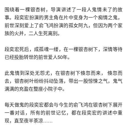
围绕着一棵银杏树，导演讲述了一段人鬼情未了的故
事。段奕宏扮演的男主角在片中变身为一个痴情之鬼，
前世深刻爱上了俞飞鸿扮演的孤女阿九，但因为两个家
族的火并，二人生死离别。
段奕宏死后，成孤魂一缕，在一棵银杏树下，深情等待
已经投胎转世的前世爱人50年。
此鬼情到深处无怨尤，在银杏树下倏忽而来， 倏忽而
去，银杏树叶纷纷抖动坠落，带出一股惊悚之气，鬼气
满满的充盈在整座小院子中。
每天做鬼的段奕宏都会与今生的俞飞鸿在银杏树下展开
一番对话，所有的前世记忆，都在段奕宏的讲述中重
现，直至夜半茶凉……