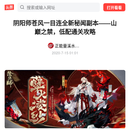
打开看看
阴阳师苍风一目连全新秘闻副本——山
巅之禁，低配通关攻略
正能量溪水JOs
2020-7-15 01:01