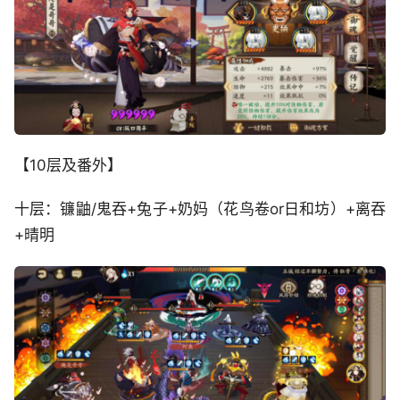
【10层及番外】
十层：镰鼬/鬼吞+兔子+奶妈（花鸟卷or日和坊）+离吞
+晴明