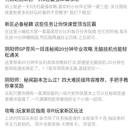
如上就是一天5庄的最强攻略,喜欢的小伙伴记得一键三连! 关注我陆
续更新更多的好玩好看的干货教学! 我们下期见!
新区必备秘籍 这些任务让你快速登顶当区霸
在这里小编给大家一套最高性价比的每日任务指南:在忙的时候,每天
先挂10分钟蟠桃园,然后跑两遍红尘历练,之后就可...
阴阳师SP苍风一目连秘闻20分钟毕业攻略 无脑挂机也能轻
松通关
这里带来20分钟毕业的具体攻略和打法,即便是无脑挂机,20分钟也
能轻松通关搞定了。1-7层非常简单无脑,直接双拉一...
阴阳师：秘闻副本怎么过？四大难民级阵容推荐，手把手教
你拿奖励
五蛇只要你拥有一直满技能的八岐大蛇你就基本上可以在秘闻竞速
里横冲直撞了,一只满爆肉蛇带着他的五个小弟一起闯...
攻略 |玩家新区指南 非R玩家新区玩法
上述的阵容出来前,金币除了任务抽星魂外,全部金币十连,抽出来的
非主力其他的。 碎片全部卖掉,卡牌练卡。 阵容完...