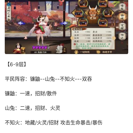
【6-9层】
平民阵容：镰鼬--山兔--不知火---双吞
镰鼬：一速，招财/散件
山兔：二速，招财、火灵
不知火：地藏/火灵/招财 攻击生命暴击/暴伤