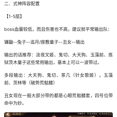
二．式神阵容配置
【1-5层】
boss血量较低，而且伤害也不高，建议就平常输出队：
镰鼬--兔子--追月/座敷童子--丑女--输出
输出的话推荐：泷夜叉姬、鬼切、大天狗、玉藻前、炼
狱茨木童子这些常用输出，基本上可以一波带过。
多段输出：大天狗、鬼切、茶几（针女歌姬），玉藻
前、茨林等（破势荒骷髅）
丑女现在一般大部分带的都是心眼荒骷髅套，四号位带
命中为妙。