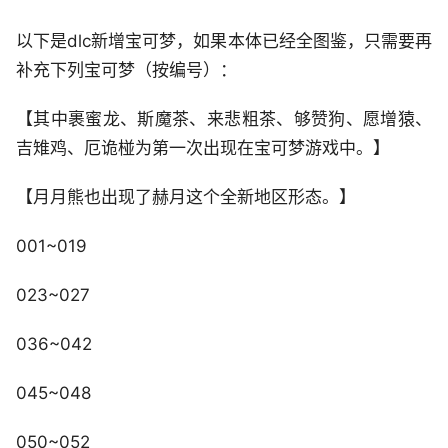
以下是dlc新增宝可梦，如果本体已经全图鉴，只需要再
补充下列宝可梦（按编号）：
【其中裹蜜龙、斯魔茶、来悲粗茶、够赞狗、愿增猿、
吉雉鸡、厄诡椪为第一次出现在宝可梦游戏中。】
【月月熊也出现了赫月这个全新地区形态。】
001~019
023~027
036~042
045~048
050~052