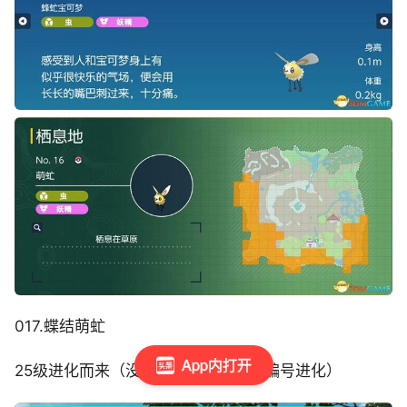
017.蝶结萌虻
App内打开
25级进化而来（没有指明都是从前一编号进化）