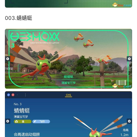
003.蜻蜻蜓