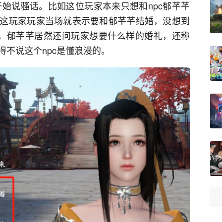
就开始说骚话。比如这位玩家本来只想和npc郁芊芊
这玩家玩家当场就表示要和郁芊芊结婚，没想到
是，郁芊芊居然还问玩家想要什么样的婚礼，还称
不说这个npc是懂浪漫的。