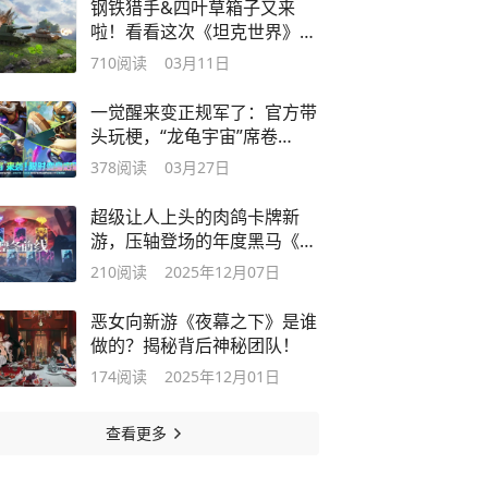
钢铁猎手&四叶草箱子又来
啦！看看这次《坦克世界》放
了啥狠活？
710
阅读
03月11日
一觉醒来变正规军了：官方带
头玩梗，“龙龟宇宙”席卷
LOLM峡谷！
378
阅读
03月27日
超级让人上头的肉鸽卡牌新
游，压轴登场的年度黑马《凛
冬前线》
210
阅读
2025年12月07日
恶女向新游《夜幕之下》是谁
做的？揭秘背后神秘团队！
174
阅读
2025年12月01日
查看更多