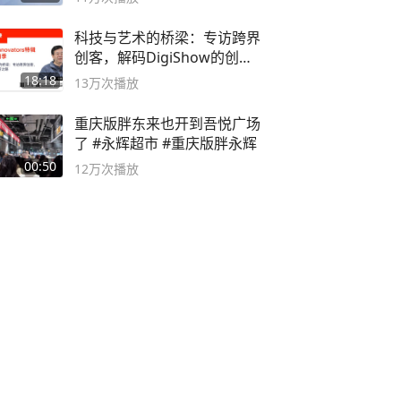
科技与艺术的桥梁：专访跨界
创客，解码DigiShow的创新
之路
18:18
13万
次播放
重庆版胖东来也开到吾悦广场
了 #永辉超市 #重庆版胖永辉
00:50
12万
次播放