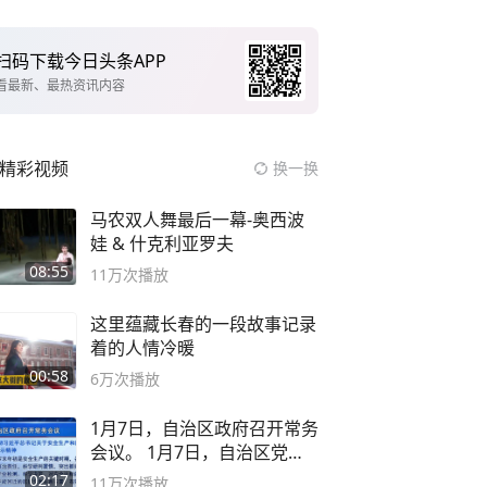
扫码下载今日头条APP
看最新、最热资讯内容
精彩视频
换一换
马农双人舞最后一幕-奥西波
娃 & 什克利亚罗夫
08:55
11万
次播放
这里蕴藏长春的一段故事记录
着的人情冷暖
00:58
6万
次播放
1月7日，自治区政府召开常务
会议。 1月7日，自治区党委
副书记
02:17
11万
次播放