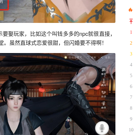
示要娶玩家，比如这个叫钱多多的npc就很直接，
1
堂。虽然直球式恋爱很甜，但闪婚要不得啊！
2
3
4
5
6
7
8
9
10