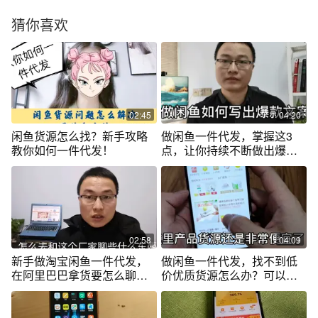
猜你喜欢
02:45
04:20
闲鱼货源怎么找？新手攻略
做闲鱼一件代发，掌握这3
教你如何一件代发！
点，让你持续不断做出爆款
文案！
02:58
04:09
新手做淘宝闲鱼一件代发，
做闲鱼一件代发，找不到低
在阿里巴巴拿货要怎么聊？
价优质货源怎么办？可以看
要注意什么？
看这个方法