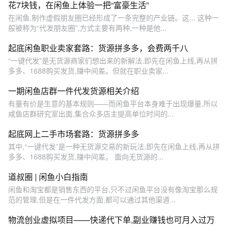
花7块钱，在闲鱼上体验一把“富豪生活”
在闲鱼,制作虚假朋友圈已经形成了一条完整的产业链。这... 这种一
般被称为“代发朋友圈”,方式主要有两种,一种是他...
起底闲鱼职业卖家套路：货源拼多多，会费两千八
“一键代发”是无货源商家们想出来的新解法,即先在闲鱼上线,再从拼
多多、1688购买发货,赚中间差。但就在职业卖家...
一期闲鱼店群一件代发货源相关介绍
有量有价是生意的基本规则——而闲鱼平台本身难于出现爆量,所以
咸鱼店群研究室出面,集合众多店主提高单位时间的...
起底网上二手市场套路：货源拼多多
其中,“一键代发”是一种无货源交易的新玩法,即先在闲鱼上线,再从拼
多多、1688购买发货,赚中间差。 面向无货源的...
道叔圈 | 闲鱼小白指南
闲鱼和淘宝都是销售东西的平台,只不过闲鱼平台没有像淘宝那么规
范的管理,但是在一件代发方面,都可以通过其他渠道...
物流创业虚拟项目——快递代下单,副业赚钱也可月入过万