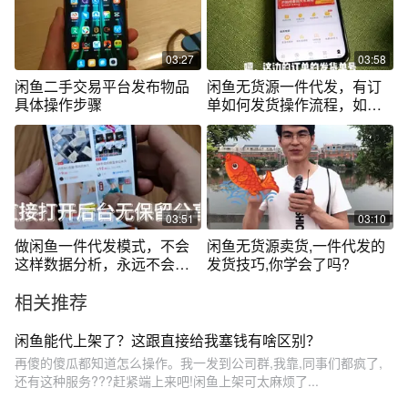
03:27
03:58
闲鱼二手交易平台发布物品
闲鱼无货源一件代发，有订
具体操作步骤
单如何发货操作流程，如何
复制单号发货
03:51
03:10
做闲鱼一件代发模式，不会
闲鱼无货源卖货,一件代发的
这样数据分析，永远不会爆
发货技巧,你学会了吗?
单不能赚钱！
相关推荐
闲鱼能代上架了？这跟直接给我塞钱有啥区别？
再傻的傻瓜都知道怎么操作。我一发到公司群,我靠,同事们都疯了,
还有这种服务???赶紧端上来吧!闲鱼上架可太麻烦了...