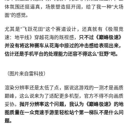
体氛围还挺逼真，场景塑造挺开阔，给了我一种“大场
面”的感觉。
尤其是“飞跃花田”这个赛道设计，还真就有《极限竞
速：地平线》穿越花海的既视感，
只不过《巅峰极速》
并没有将这种赛车从花海中掠过的冲击感给表现出来，
估计还是手机平台的处理能力还容不得这么“狂野”吧。
（图片来自雷科技）
渲染分辨率还是太低了点，据说这游戏的一测才是画质
巅峰，这么说来为了适配更多机型，官方不得不向画质
妥协。
抛开分辨率这个问题，我认为《巅峰极速》的地
图质量在一众竞速手游里轻松站个第一梯队不是什么问
题。