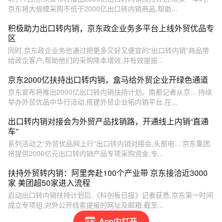
京东将大规模采购不低于2000亿出口转内销商品,帮助...
积极助力出口转内销，京东政企业务多平台上线外贸优品专
区
同时,京东政企业务也通过把更多又好又便宜的“出口转内销”商品带
给政企客户,帮助他们的采购降本增效,并有效提振...
京东2000亿扶持出口转内销，盒马给外贸企业开绿色通道
京东宣布将推出2000亿出口转内销扶持计划。南都记者从京... 持续
举办外贸优品中华行活动,搭建外贸企业拓内销平台,在...
出口转内销对接会为外贸产品找销路，开通线上内销“直通
车”
系列活动之“外贸优品网上行”出口转内销对接会,头部电... 京东集团
将提供2000亿元出口转内销产品专项采购资金,专...
扶持外贸转内销：阿里奔赴100个产业带 京东接洽近3000
家 美团超50家进入流程
启动出口转内销扶持计划后,《科创板日报》记者获悉,京东第一时间
成立专项组,对外公开线索提报的网址及邮箱,截至...
App内打开