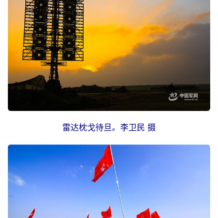
雷达枕戈待旦。李卫民 摄