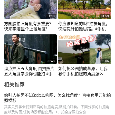
01:10
01:59
方圆脸拍照角度有多重要？
你应该知道的9种拍摄角度，
快来学这3️⃣个上镜角度！ #
快速提升拍摄思路。#手机拍
拍照技巧 #拍照📸 #方圆脸拍
摄剪辑
照 #拍照教程 #显瘦拍照
00:48
05:06
盘点拍照五大角度 自拍照片
如何把公园拍成草原，让我
五大角度学会你也能拍 #手机
教你手机拍照的角度怎么
摄影 #拍照技巧 #自拍技巧 #
选！
相关推荐
拍照片怎么找角度 #自拍
给别人拍照不知道怎么构图，怎么找角度？直接套用万能拍
照模板
其实只要学会找到正确的拍摄角度,就能拍好看。下面分享的拍摄角
度以及构图,任何场景都能套用。1、拍全身照拍全身...