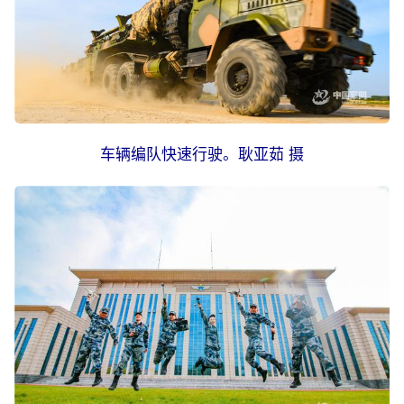
车辆编队快速行驶。耿亚茹 摄