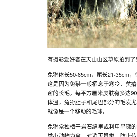
有摄影爱好者在天山山区草原拍到了
兔狲体长50-65cm，尾长21-35
这是因为兔狲一般栖息于寒冷、贫瘠
密的长毛，每平方厘米皮肤有多达9
体温，兔狲肚子和尾巴部分的毛发尤
就像是一个移动的毛球。
兔狲常独栖于岩石缝里或利用旱獭的
类小动物为食，对消灭鼠类、防止传