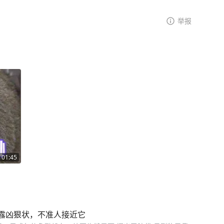
举报
01:45
露凶狠状，不准人接近它