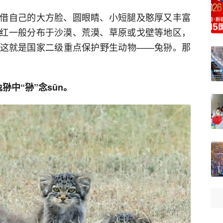
借自己的大方脸、圆眼睛、小短腿及憨厚又丰富
红一般分布于沙漠、荒漠、草原或戈壁等地区，
这就是国家二级重点保护野生动物——兔狲。那
中“狲”念sūn。