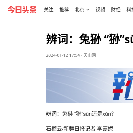
关注
推荐
北京
视频
财经
科
辨词：兔狲 “狲”s
2024-01-12 17:54
·
天山网
辨词：兔狲 “狲”sūn还是xùn？
石榴云/新疆日报记者 李嘉妮