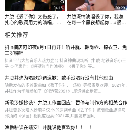
04:16
00:29
井胧《丢了你》太伤感了，
井胧深情演唱丢了你，我总
扎心的歌词用力的演唱，让
在每一个黑夜想起你…#很高
人忍不住泪流
兴音乐会 #井胧 #丢了你 #很
相关推荐
高兴认识你
抖in横店奇幻夜8月1日再开！听井胧、韩尚霏、锦衣卫、兔
三岁嗨唱
抖音平台大势音乐人热力登台,抖音神曲现场听! 井 胧 地铁音乐小王
子 ♢代表作: 《把孤独当作晚餐》 《丢了你》等...
井胧井迪为唱歌跑调道歉：歌手没唱好没有其他理由
随后发布的多首歌曲如《丢了你》、《骁》等都备受欢迎。2021年,
井胧作为学院参加了《创造营2021》,却遗憾止步第...
新歌涉嫌抄袭？井胧工作室回应：暂停与制作方的相关合作
井胧曾多次陷入抄袭争议,他的原创单曲《丢了你》被曝歌曲旋律与
郭顶的《保留》相似度极高;2021年,井胧发布国风...
渔樵耕读在靖安！井胧说他喜欢你！！！！