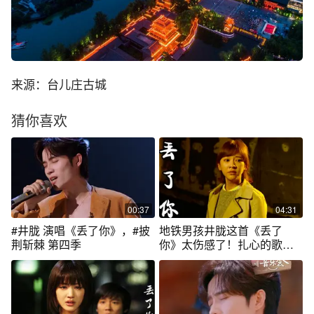
来源：台儿庄古城
猜你喜欢
00:37
04:31
#井胧 演唱《丢了你》，#披
地铁男孩井胧这首《丢了
荆斩棘 第四季
你》太伤感了！扎心的歌词
让人忍不住泪流