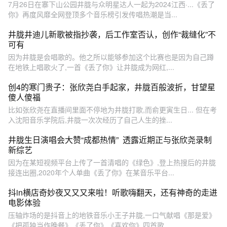
7月26日在寨下山公园井胧与众明星达人一起为2024江西·...《丢了
你》再度风靡全网登顶多个音乐榜引发传唱热潮是当...
井胧井迪儿新歌被指抄袭，后工作室否认，创作“裁缝化”不
可有
因为井胧是会唱歌的。他之所以能够参加这个比赛也是因为自己蹲
在地铁上唱歌火了,一首《丢了你》让井胧成为网红,...
创4的寒门贵子：张欣尧白手起家，井胧百般波折，甘望星
傻人傻福
比如张欣尧在直播间里面不停地为井胧打歌,而俞更寅生日... 但在考
入沈阳音乐学院后,井胧一次次经历了自己人生的挫...
井胧生日演唱会大赞“成都热情” 透露近期正与张欣尧录制
新综艺
因为在某短视频平台上传了一首清唱的《绿色》,登上热搜后的井胧
接连出圈,2020年个人单曲《丢了你》在某音乐平台...
抖in横店奇妙夜又又又来啦！听歌嗨翻天，还有神奇的走进
电影体验
压轴炸场的是抖音上的地铁音乐小王子井胧,一口气献唱《那是爱》
《把孤独当作晚餐》《丢了你》《喜欢你》四首歌,...