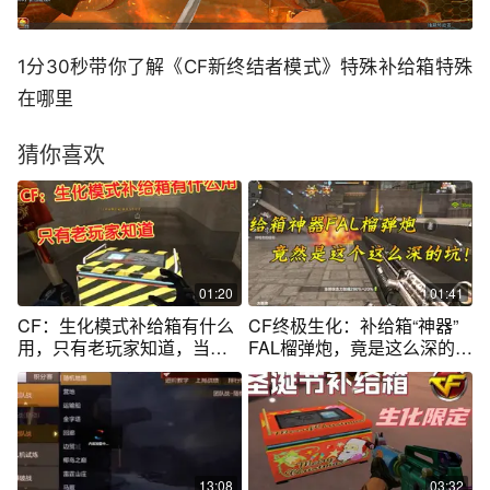
1分30秒带你了解《CF新终结者模式》特殊补给箱特殊
在哪里
猜你喜欢
01:20
01:41
CF：生化模式补给箱有什么
CF终极生化：补给箱“神器”
用，只有老玩家知道，当时
FAL榴弹炮，竟是这么深的
有多抢手
坑？我去！
13:08
03:32