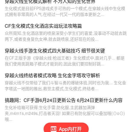
穿越火线生化模式解析 不为人知的生化世界
生化模式是目前FPS游戏炙手可热的一个模式,在穿越火线中生化模
式拥有非常高的人气,在经过一代又一代的版本更新之...
CF生化模式生化酒店实战玩法攻略篇
众所周知,生化酒店里的喷泉深受小学生们的喜爱,没事动不动就去跳
两下,或者变身复仇女神,就去跳喷泉,还好现在的投...
穿越火线手游生化模式四大基础技巧 细节很关键
在CF正版手游《穿越火线:枪战王者》生化模式中,面对几乎... 都是
我们使用类跳箱子模式才能到的,因此我们要控制好跳...
穿越火线终结者模式攻略 生化金字塔攻守解析
穿越火线不仅带给了我们斗智斗勇的爆破体验,同时也为我... 生化金
字塔这一地图的推出,救世主模式,生化模式,终结者...
搞趣网：CF手游6月24日更新公告 6月24日更新什么内容
生化补给箱可获得:生化手雷,防化服,主武器加满弹
夹,m4m1s,m249s,打击者天羽! 如果已有防化服可以叠加哦(⊙o⊙)
哦...
App内打开