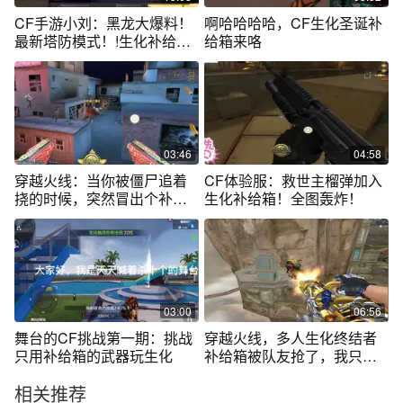
CF手游小刘：黑龙大爆料！
啊哈哈哈哈，CF生化圣诞补
最新塔防模式！!生化补给箱
给箱来咯
来袭！
03:46
04:58
穿越火线：当你被僵尸追着
CF体验服：救世主榴弹加入
挠的时候，突然冒出个补给
生化补给箱！全图轰炸！
箱是什么体验
03:00
06:56
舞台的CF挑战第一期：挑战
穿越火线，多人生化终结者
只用补给箱的武器玩生化
补给箱被队友抢了，我只好
变身圣拳
相关推荐