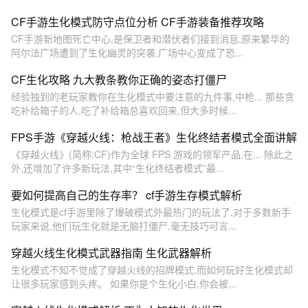
CF手游生化模式防守点位分析 CF手游装备推荐攻略
CF手游新地图死亡中心,是保卫者和潜伏者们接到消息,原来繁华的
阿尔法广场遭到了生化幽灵的突袭,广场中心变成了恐...
CF生化攻略 九大教条教你正确的姿态打僵尸
经验独到的老玩家教你在生化模式中要注意的九件事,中枪... 那些贪
吃补给箱子的人,吃了补给箱总喜欢回来,但大多时候...
FPS手游《穿越火线：枪战王者》生化终结者模式全面讲解
《穿越火线》(简称:CF)作为全球 FPS 游戏的领军产品,在... 除此之
外,还增加了许多新玩法,其中“生化终结者模式”最...
要如何提高自己的生存率？ cf手游生存模式解析
生化模式是cf手游里除了爆破模式外最热门的玩法了,对于多数新手
玩家来说,他们玩生化就是无脑打僵尸,毫无技巧可言...
穿越火线生化模式武器指南 生化武器解析
生化模式不知不觉成了穿越火线的招牌模式,而如何玩好生化模式却
让很多玩家感到头疼。 如果你是个生化小白,你会被...