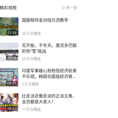
精彩视频
换一换
国服程咬金对线元流教学
15:58
20万
次播放
无开板，不冬天。激活多巴胺
的热“雪”挑战
00:56
20万
次播放
印度军事雄心勃勃但经济前景
不乐观，韩国也面临经济衰退
风险
00:21
3万
次播放
比反派还像反派的正派主角，
全员都是大恶人！
06:02
11万
次播放