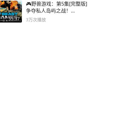
🎮野兽游戏：第5集[完整版]
争夺私人岛屿之战！
#MrBeastChina
55:37
3万
次播放