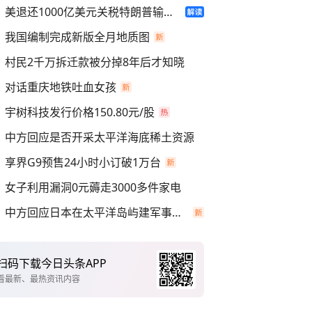
美退还1000亿美元关税特朗普输了吗
我国编制完成新版全月地质图
村民2千万拆迁款被分掉8年后才知晓
对话重庆地铁吐血女孩
宇树科技发行价格150.80元/股
中方回应是否开采太平洋海底稀土资源
享界G9预售24小时小订破1万台
女子利用漏洞0元薅走3000多件家电
中方回应日本在太平洋岛屿建军事设施
扫码下载今日头条APP
看最新、最热资讯内容