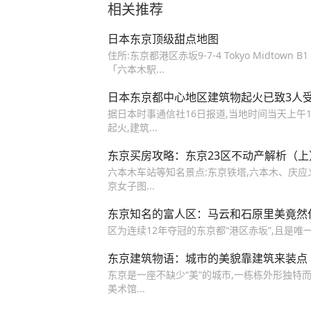
相关推荐
日本东京顶级甜点地图
住所:东京都港区赤坂9-7-4 Tokyo Midto
「六本木駅...
日本东京都中心地区建筑物起火已致3人
据日本时事通信社16日报道,当地时间当天上午
起火,建筑...
东京买房攻略：东京23区不动产解析（上
六本木车站等知名景点:东京铁塔,六本木、庆应义塾
京女子图...
东京知名的富人区：马云和石原里美竟然
区为连续12年夺冠的东京都“港区赤坂”,且是唯一超过
东京建筑物语：城市的美貌靠建筑来装点
东京是一座不缺少“美”的城市,一栋栋外形独特而
美术馆...