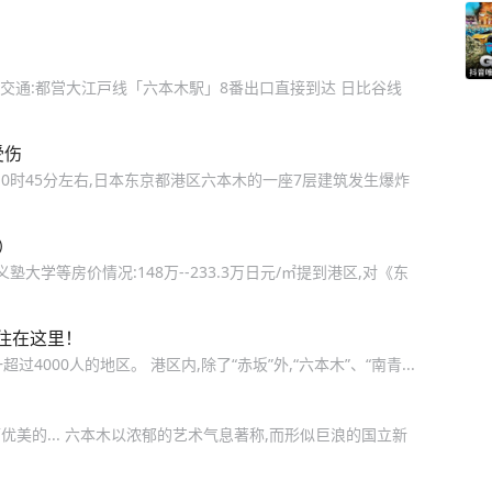
wn B1 交通:都営大江戸线「六本木駅」8番出口直接到达 日比谷线
受伤
10时45分左右,日本东京都港区六本木的一座7层建筑发生爆炸
）
大学等房价情况:148万--233.3万日元/㎡提到港区,对《东
住在这里！
4000人的地区。 港区内,除了“赤坂”外,“六本木”、“南青...
优美的... 六本木以浓郁的艺术气息著称,而形似巨浪的国立新