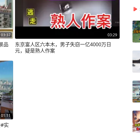
03:37
03:29
景品
东京富人区六本木，男子失窃一亿4000万日
元，疑是熟人作案
01:11
#实