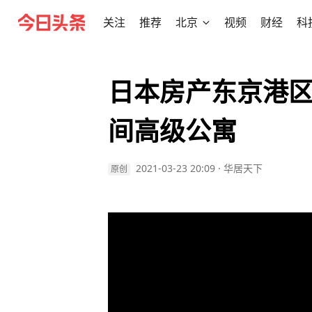
关注
推荐
北京
视频
财经
科
日本房产东京港
间高级公寓
2021-03-23 20:09
·
华居天下
原创