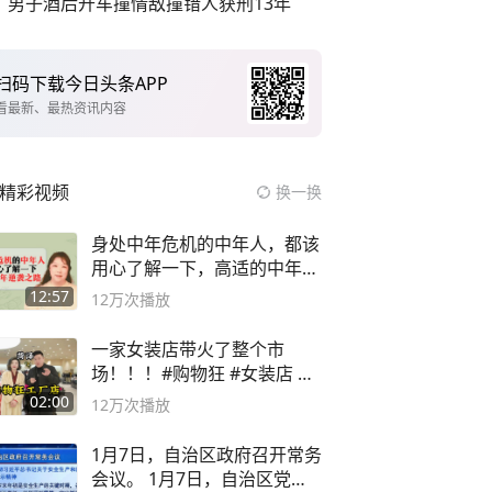
男子酒后开车撞情敌撞错人获刑13年
扫码下载今日头条APP
看最新、最热资讯内容
精彩视频
换一换
身处中年危机的中年人，都该
用心了解一下，高适的中年逆
袭之路
12:57
12万
次播放
一家女装店带火了整个市
场！！！#购物狂 #女装店 #
高品质女装
02:00
12万
次播放
1月7日，自治区政府召开常务
会议。 1月7日，自治区党委