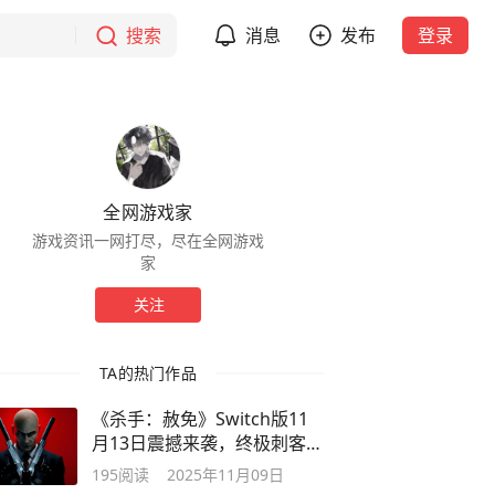
搜索
消息
发布
登录
全网游戏家
游戏资讯一网打尽，尽在全网游戏
家
关注
TA的热门作品
《杀手：赦免》Switch版11
月13日震撼来袭，终极刺客再
掀潜行风暴
195
阅读
2025年11月09日