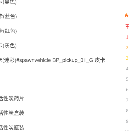
皮卡(黑色)
皮卡(蓝色)
皮卡(红色)
1
皮卡(灰色)
2
3
皮卡(迷彩)#spawnvehicle BP_pickup_01_G 皮卡
4
5
6
_01 活性炭药片
7
8
_02 活性炭盒装
9
_03 活性炭瓶装