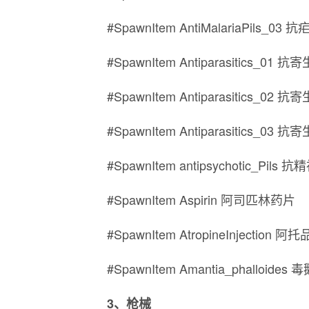
#SpawnItem AntiMalariaPils_03
#SpawnItem Antiparasitics_01
#SpawnItem Antiparasitics_02
#SpawnItem Antiparasitics_03
#SpawnItem antipsychotic_Pils
#SpawnItem Aspirin 阿司匹林药片
#SpawnItem AtropineInjection 
#SpawnItem Amantia_phalloides 
3、枪械