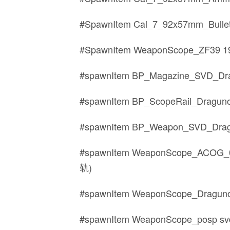
#SpawnItem Cal_7_92x57mm_Bull
#SpawnItem WeaponScope_Z
#spawnItem BP_Magazine_SVD_D
#spawnItem BP_ScopeRail_Dragu
#spawnItem BP_Weapon_SVD_Dr
#spawnItem WeaponScope_A
轨)
#spawnItem WeaponScope_Dra
#spawnItem WeaponScope_posp s