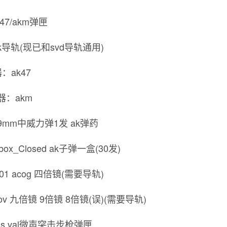
ak47/akm弹匣
47 ak导轨(现已和svd导轨通用)
器：ak47
武器：akm
62x39mm中威力弹1发 ak弹药
obox_Closed ak子弹一盒(30发)
G_01 acog 四倍镜(需要导轨)
gunov 九倍镜 9倍镜 8倍镜(误)(需要导轨)
al as val微声突击步枪弹匣