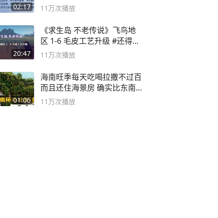
副书记
02:17
11万
次播放
《求生岛 不老传说》飞鸟地
区 1-6 毛皮工艺升级 #还得是
主机大作
20:47
11万
次播放
海南旺季每天吃喝拉撒不过百
而且还住海景房 确实比东南
亚合适
01:06
11万
次播放