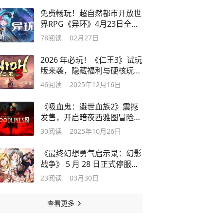
免费畅玩！超自然都市开放世
界RPG《异环》4月23日全平
台公测
78
阅读
02月27日
2026 年必玩！《仁王3》试玩
版来袭，隐藏福利与硬核玩法
大曝光
46
阅读
2025年12月16日
《吸血鬼：避世血族2》震撼
发售，开启暗夜西雅图冒险之
旅！
30
阅读
2025年10月26日
《最终幻想勇气启示录：幻影
战争》 5 月 28 日正式停服，
经典落幕
23
阅读
03月30日
查看更多