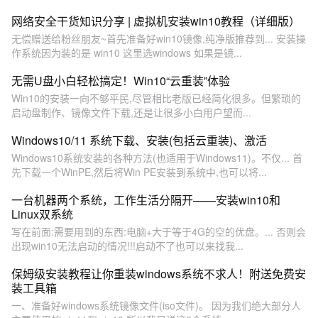
网络安全干货知识分享 | 虚拟机安装win10教程（详细版）
无偿赠送给粉丝朋友~首先准备好win10镜像,纯净版推荐到... 安装操
作系统因为装的是 win10 这里选windows 如果是镜...
无需U盘小白轻松搞定！Win10“云重装”体验
Win10的安装一向不够平民,尽管相比老版已经简化很多。但繁琐的
启动盘制作、镜像文件下载,还是让很多小白用户望而...
Windows10/11 系统下载、安装(包括云重装)、激活
Windows10系统安装的各种方法(也适用于Windows11)。不仅... 首
先下载一个WinPE,然后将Win PE安装到系统中,也可以将...
一台机器两个系统，工作生活分隔开——安装win10和
Linux双系统
写在前面:需要用到的东西:电脑+大于等于4G的空的优盘。... 否则会
出现win10无法启动的情况!!!启动不了也可以来找我...
保姆级安装教程让你重装windows系统不求人！附送免费安
装工具箱
一、准备好windows系统镜像文件(iso文件)。 因为我们绝大部分人