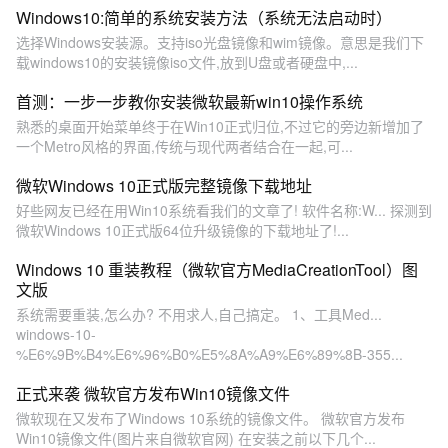
Windows10:简单的系统安装方法（系统无法启动时）
选择Windows安装源。支持iso光盘镜像和wim镜像。意思是我们下
载windows10的安装镜像iso文件,放到U盘或者硬盘中,...
首测：一步一步教你安装微软最新win10操作系统
熟悉的桌面开始菜单终于在Win10正式归位,不过它的旁边新增加了
一个Metro风格的界面,传统与现代两者结合在一起,可...
微软Windows 10正式版完整镜像下载地址
好些网友已经在用Win10系统看我们的文章了! 软件名称:W... 探测到
微软Windows 10正式版64位升级镜像的下载地址了!...
Windows 10 重装教程（微软官方MediaCreationTool）图
文版
系统需要重装,怎么办? 不用求人,自己搞定。 1、工具Med...
windows-10-
%E6%9B%B4%E6%96%B0%E5%8A%A9%E6%89%8B-355...
正式来袭 微软官方发布Win10镜像文件
微软现在又发布了Windows 10系统的镜像文件。 微软官方发布
Win10镜像文件(图片来自微软官网) 在安装之前以下几个...