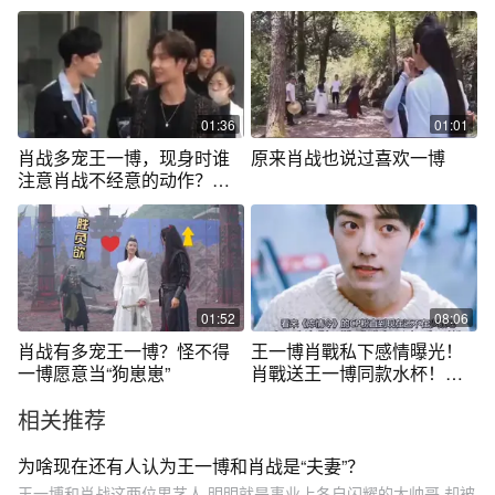
欢
说妈妈爱你
01:36
01:01
肖战多宠王一博，现身时谁
原来肖战也说过喜欢一博
注意肖战不经意的动作？哥
哥果然是哥哥
01:52
08:06
肖战有多宠王一博？怪不得
王一博肖戰私下感情曝光！
一博愿意当“狗崽崽”
肖戰送王一博同款水杯！只
為一博能奪得
相关推荐
为啥现在还有人认为王一博和肖战是“夫妻”？
王一博和肖战这两位男艺人,明明就是事业上各自闪耀的大帅哥,却被