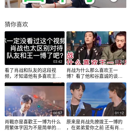
猜你喜欢
03:42
01:24
看了肖战和队友的这段视
肖战为什么那么喜欢王一
频，才知道他有多喜欢王一
博？看了他和谷嘉诚的谈话
博！
内容就知道了！
00:57
01:12
肖戰亦是喜歡王一博为什么
原来是肖战先撩拨王一博的
用繁体字因为不是简单的喜
，在弟弟爱你之前 还有肖战