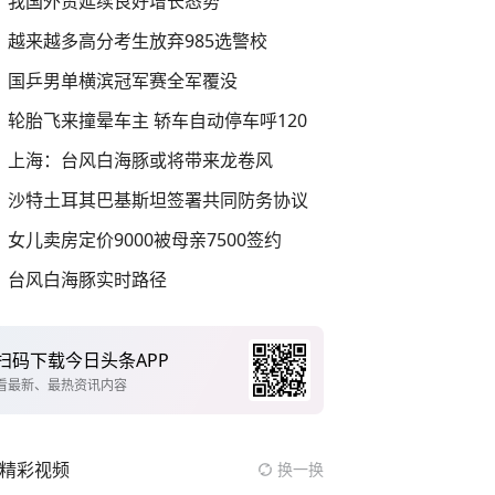
我国外贸延续良好增长态势
越来越多高分考生放弃985选警校
国乒男单横滨冠军赛全军覆没
轮胎飞来撞晕车主 轿车自动停车呼120
上海：台风白海豚或将带来龙卷风
沙特土耳其巴基斯坦签署共同防务协议
女儿卖房定价9000被母亲7500签约
台风白海豚实时路径
扫码下载今日头条APP
看最新、最热资讯内容
精彩视频
换一换