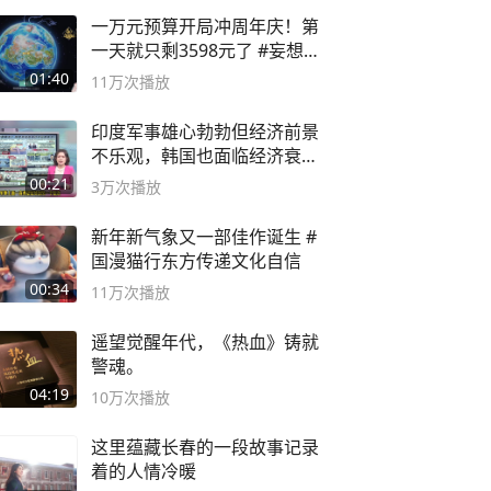
一万元预算开局冲周年庆！第
一天就只剩3598元了 #妄想山
海
01:40
11万
次播放
印度军事雄心勃勃但经济前景
不乐观，韩国也面临经济衰退
风险
00:21
3万
次播放
新年新气象又一部佳作诞生 #
国漫猫行东方传递文化自信
00:34
11万
次播放
遥望觉醒年代，《热血》铸就
警魂。
04:19
10万
次播放
这里蕴藏长春的一段故事记录
着的人情冷暖