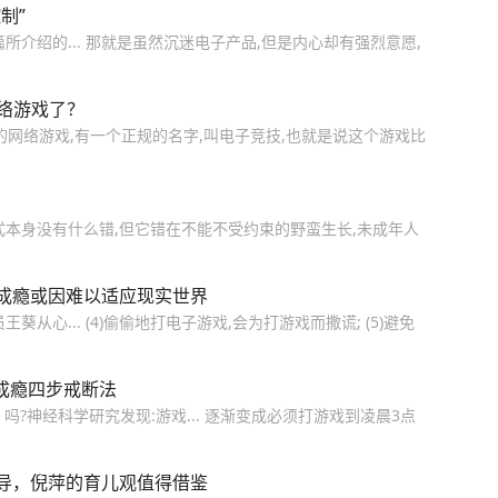
制”
介绍的... 那就是虽然沉迷电子产品,但是内心却有强烈意愿,
络游戏了？
玩的网络游戏,有一个正规的名字,叫电子竞技,也就是说这个游戏比
式本身没有什么错,但它错在不能不受约束的野蛮生长,未成年人
成瘾或因难以适应现实世界
心... (4)偷偷地打电子游戏,会为打游戏而撒谎; (5)避免
成瘾四步戒断法
ot; 吗?神经科学研究发现:游戏... 逐渐变成必须打游戏到凌晨3点
导，倪萍的育儿观值得借鉴