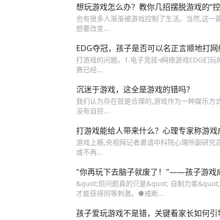
想玩游戏怎么办？教你几招摆脱游戏的“控
也有很多人渐渐被游戏控制了生活。当然,这一篇所
想要改变...
EDG夺冠，孩子是否可以名正言顺地打网
打游戏的问题。1.电子竞技≠网络游戏EDG们
赛已经...
沉迷于游戏，这全是游戏的错吗？
我们认为存在就是合理的,游戏作为一种娱乐方
没有自控...
打游戏能给人带来什么？心理专家称游戏
游戏上瘾,央视网记者邀请中科院心理所副研究员王葵从
或不再...
"你再玩下去脑子就废了！"——孩子游戏
&quot;但问题真的只是&quot; 自制力差&qu
才能获得同等刺激。●戒断...
孩子爱玩游戏不是错，关键看家长如何引