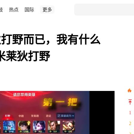
技
热点
国际
更多
狄打野而已，我有什么
#米莱狄打野
1
2