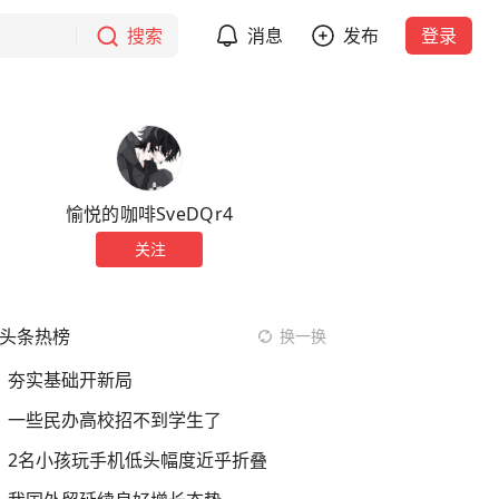
搜索
消息
发布
登录
愉悦的咖啡SveDQr4
关注
头条热榜
换一换
夯实基础开新局
一些民办高校招不到学生了
2名小孩玩手机低头幅度近乎折叠