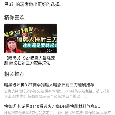
黑3》的玩家做出更好的选择。
猜你喜欢
06:41
【暗黑3】S27猎魔人最强速
刷 暗影扫射三刀配装玩法
相关推荐
暗黑破坏神3 27赛季猎魔人暗影扫射三刀速刷推荐
复仇选择黑暗之心符文,提供40%增伤,50%减伤以及免控。被动技能
伏击,战术优势,恃强凌弱,前三个必带;第四个被动可...
快如闪电 暗黑3T10贤者火刀扇DH最快刷材料气息BD
地精跟着他最多3刀也就搞定了。 复仇记得经常按! 操作简单,大家应