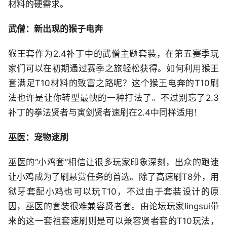
材料的硬需求。
武僧：新出现的猴子电奔
猴王套作为2.4补丁中的武僧主题套装，在第五赛季玩
家们可以在初期通过赛季之旅轻松获得。如何利用猴王
套满足T10材料的致富之路呢？这个猴王电奔的T10刷
法也许是让你转型最快的一种打法了。不过别忘了2.3
补丁的拳法贤者与寅剑贤者速刷在2.4中同样适用！
巫医：宠物速刷
巫医的“小鸡套”相信让很多玩家印象深刻，出众的跑速
让小鸡成为了刷悬赏任务的首选。除了高速刷T8外，用
狱牙套配小鸡也可以玩T10，不过由于套装设计的原
因，巫医的套装很难兼容贤者套。由论坛玩家lingsui带
来的这一套祖套速刷则是可以兼容贤者套的T10玩法，