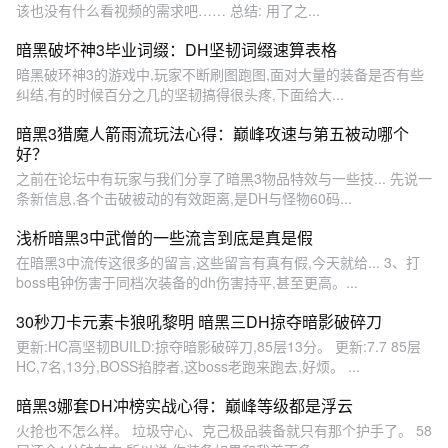
该也没有什么看视频的需求吧…… 总结: 用了之...
暗黑破坏神3毕业词缀：DH坚韧词缀速算表格
暗黑破环神3的游戏中,玩家不断刷图跑图,面对大量的装备是否有些
纠结,有的时候百分之几的坚韧搞得很头疼,下面给大...
暗黑3猎魔人箭雨流玩法心得：巅峰攻速与第五被动哪个
好？
之前在论坛中有玩家与我们分享了暗黑3物品特效与一些技... 先说一
条新信息,各个击破被动的有效距离,是DH与怪物60码...
浅析暗黑3中武僧的一些流言到底是真是假
在暗黑3中流传这很多的留言,这些留言有真有假,今天就给... 3、打
boss电钟伤害于同档次装备的dh伤害持平,甚至更高。...
30秒刀卡元素卡狼吼黎明 暗黑三DH掠夺暗影破碎刀
更新:HC高坚韧BUILD:掠夺暗影破碎刀,85层13分。 更新:7.7 85层
HC,7名,13分,BOSS掐脖者,这boss老跑来跑去,好烦。 ...
暗黑3娜套DH冲榜实战心得：巅峰等级都是浮云
火抢也不怎么样。 垃圾守心、克己极品装备就只有那个护手了。 58