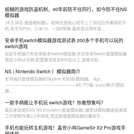
纸糊的游戏防盗机制，40年前防不住同行，如今防不住NS
模拟器
(中文译名:蛋蛋模拟器)。官网也很贴心地写上了测试后所兼容的手
机,有华为P30、小米10、一加8等等,基本是近两年各...
安卓手机switch模拟器游戏测试表 200多个手机可以玩的
switch游戏
目前手机端只有安卓版本Switch模拟器,并且安卓Switch蛋蛋模拟器
绑定小鸡x2手柄,配置要求骁龙855及以上,或者对标...
NS ( Nintendo Switch ）模拟器简介
安卓端的蛋蛋模拟器和Skyline(天际线)模拟器。 &gt;
—————————————————&lt; PC端: yuzu(柚子)模拟
器...
一款手柄能让手机玩 switch游戏？你敢想象吗？
最后来说说EGG NS Emulator(蛋蛋模拟器),据悉该模拟器是由美国
工作室制作潜心2年研发,而这款蛋蛋模拟器的兼容手...
手机也能玩转主机游戏！盖世小鸡GameSir X2 Pro游戏手
柄体验