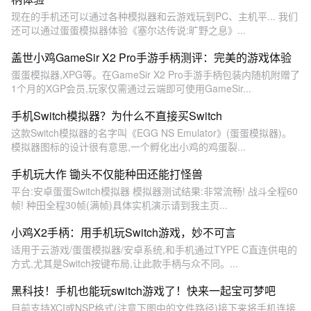
现在的手机还可以通过各种模拟器和云游戏玩到PC、主机平... 我们
还可以通过蛋蛋模拟器体验《塞尔达传说:旷野之息》...
盖世小鸡GameSir X2 Pro手游手柄测评：完美的游戏体验
蛋蛋模拟器,XPG等。在GameSir X2 Pro手游手柄包装内随机附赠了
1个月的XGP会员,玩家仅需通过云端即可使用GameSir...
手机Switch模拟器？为什么不直接买Switch
这款Switch模拟器的名字叫《EGG NS Emulator》(蛋蛋模拟器)。
模拟器图标的设计很有意思,一个孵化出小鸡的鸡蛋裂...
手机玩大作 锄头不仅能种田还能打怪兽
平台:安卓蛋蛋Switch模拟器 模拟器测试结果:非常流畅! 战斗全程60
帧! 种田全程30帧(满帧)具体实机演示请到我主页...
小鸡X2手柄：用手机玩Switch游戏，妙不可言
适用于云游戏/蛋蛋模拟器/安卓系统,和手机通过TYPE C直连供电的
方式,尤其是Switch按键布局,让此款手柄与众不同。...
黑科技！手机也能玩switch游戏了！快来一起宝可梦吧
目前支持XCI或NSP格式(注意下图中的文件路径)接下来将手机连接