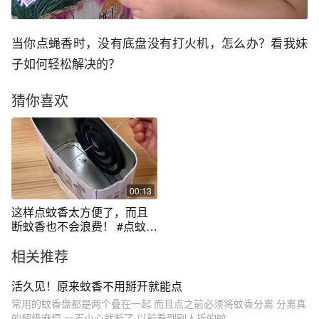
当你点蝇香时，没有底盘没有打火机，怎么办？看我妹
子如何轻松解决的？
猜你喜欢
00:13
这样点蚊香太方便了，而且
断蚊香也不会浪费！ #点蚊香
小妙招
相关推荐
活久见！原来蚊香不用掰开就能点
常用的蚊香盘都是两个叠在一起 而且点之前必须将蚊香分离 分离真
的超级麻烦,一不小心就断了 以前看到别人拆的蚊...