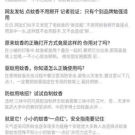
网友发帖 点蚊香不用掰开 记者验证：只有个别品牌勉强适
用
近日,网友们似乎又发现了电蚊香的“新技能”,不用将蚊香掰开直接点
燃其中一头,这样既不会弄脏手,又不会造成“掰...
原来蚊香的正确打开方式竟是这样的 你用对了吗?
在小编的印象中,蚊香都是两个叠在一起的,要把它分出来,那简直是
难上加难,一不小心就会掰断。 微信朋友圈截图 前...
驱蚊用蚊香，你知道怎么正确使用吗？
在使用蚊香杀虫过程中要注意消防安全,避免火灾发生,要注意以下几
点:1、一定要把蚊香固定在专用的铁架上,最好把铁...
防蚊用啥招？试试自制蚊香
选材:三味中药巧搭配自制养生蚊香需要三味中药:艾叶、苍... 天津中
医药大学中药教研室讲师、中药学博士田栓磊点评:...
就是它！小小的蚊香“一点红”，安全指南要记住
天气逐渐闷热蚊虫逐渐增多为能睡个安稳觉大多数人会选择点蚊香
驱蚊虫但殊不知小小的蚊香“一点红”杀伤力远不止...