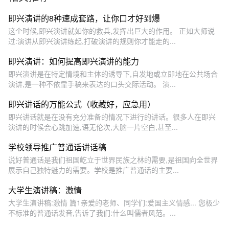
即兴演讲的8种速成套路，让你口才好到爆
这个时候,即兴演讲就如你的救兵,发挥出巨大的作用。 正如大师说
过:演讲从即兴演讲练起,打破演讲的规则你才能走的...
即兴演讲：如何提高即兴演讲的能力
即兴演讲是在特定情境和主体的诱导下,自发地或立即地在公共场合
演讲,是一种不依靠手稿来表达的口头交际活动。 演...
即兴讲话的万能公式（收藏好，应急用）
即兴讲话就是在没有充分准备的情况下进行的讲话。很多人在即兴
演讲的时候会心跳加速,语无伦次,大脑一片空白,甚至...
学校领导推广普通话讲话稿
说好普通话是我们祖国屹立于世界民族之林的需要,是祖国向全世界
展示自己独特魅力的需要。学校是推广普通话的主要...
大学生演讲稿：激情
大学生演讲稿:激情 篇1亲爱的老师、同学们:爱国主义情感... 您极少
不标准的普通话发音,告诉了我们:什么叫儒者风范。...