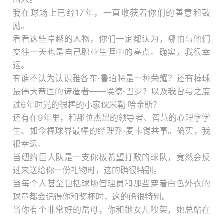
我在球场上已经17年，一直收获着你们的善意和鼓
励。
看看这些卓越的人物，你们一定都认为，哪怕与他们
交往一天也是自己职业生涯中的亮点。确实，我很幸
运。
有谁不认为认识雅各布·鲁珀特是一种荣耀？还有棒球
最伟大帝国的谛造者——埃德·巴罗？以及我曾与之度
过6年时光的很棒的小家伙米勒·哈金斯？
还有在9年里，和那位杰出的领导者、智慧的心理学学
生、如今棒球界最棒的经理乔·麦卡锡共事。确实，我
很幸运。
当纽约巨人队是一支你极希望打败的球队，竟然会反
过来送给你一份礼物时，这的确很特别。
当每个人甚至包括球场管理员和那些穿着白色外衣的
球童都会记得你和奖杯时，这的确很特别。
当你有个非常好的岳母，你和她女儿吵架，她总站在