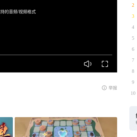
2
持的音频/视频格式
3
4
5
6
7
8
9
举报
10