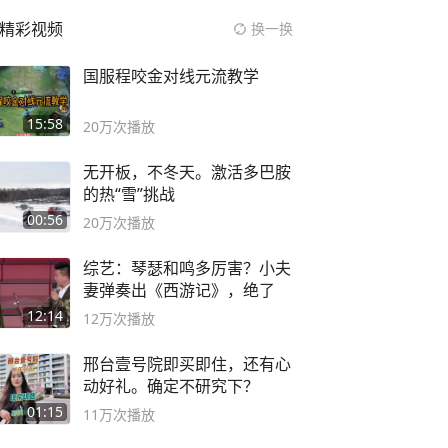
精彩视频
换一换
国服程咬金对线元流教学
15:58
20万
次播放
无开板，不冬天。激活多巴胺
的热“雪”挑战
00:56
20万
次播放
综艺：琴瑟和鸣多厉害？小夫
妻弹奏出《西游记》，绝了
12:14
12万
次播放
邢台壹号院即买即住，还有心
动好礼。确定不研究下？
01:15
11万
次播放