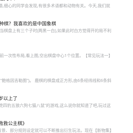
语,细心的同学会发现,有很多术语都和动物有关。今天,我们就
哪种棋？我喜欢的是中国象棋
,当棋盘上有三个子时(两黑一白),如果此时白方觉得开的局不利
局前一次性布局,看上图,空出棋盘中心1个位置。【常见玩法一】
“鲍格因吉勒图”)。 鹿棋的棋盘成正方形,由6条经纬线和6条斜
岁以上了
虎四豹五狼六狗七猫八鼠”的游戏,这么说你就知道了吧,玩过这
救救公主棋》
背景、部分规则设定就可以不断推出衍生玩法。现在【新物集】