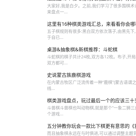
大家好,我是白夕。之前,我们学习了很多围棋术
来盘点一...
这里有16种棋类游戏汇总，来看看你会
五子棋规则有很多:黑白双方依次落子,由黑先下
于自已...
桌游&抽象棋&新棋推荐：斗蛇棋
斗蛇棋的棋子共计24枚,双方各12枚。布子,开
双方都可...
史说蒙古族鹿棋游戏
在内蒙古牧区广泛流传着一种“鹿棋”(蒙古语谓之
线...
棋类游戏盘点，玩过最后一个的应该三十
斗兽棋斗兽棋也叫动物棋,就是那个“一象二狮三
个游戏...
五分钟教你玩会一款比下棋更有意思的《
而且抽象棋永远在与时俱进,可以通过调整主题