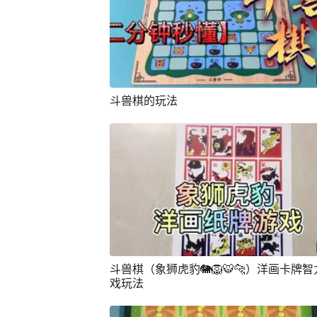
斗兽棋的玩法
斗兽棋（象狮虎豹🐘🦁️🐯🐆）洋画卡牌
戏玩法