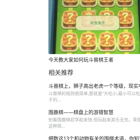
今天教大家如何玩斗兽棋王者
相关推荐
斗兽棋上，狮子高出老虎一个等级，现实
斗兽棋的规则很简单,那就是“大吃小,最小可以吃
子的...
围鹿棋——棋盘上的游猎智慧
别看围鹿棋初学起来快,但玩起来其乐无穷。草原
这种简...
细数这13个和动物有关的围棋术语，你知