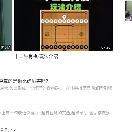
01:47
07:20
十二生肖棋-玩法介绍
中真的是狮比虎厉害吗？
最大,如此形成一个闭环的食物链”。 在斗兽棋里面,我们看到狮
上有一句老话说得好:“越有智慧的东西,越简单”。围鹿棋就是
道几个？