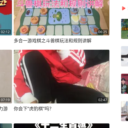
02:12
06:25
多合一游戏棋之斗兽棋玩法和规则讲解
07:19
02:47
智力游
你会下“虎豹棋”吗？