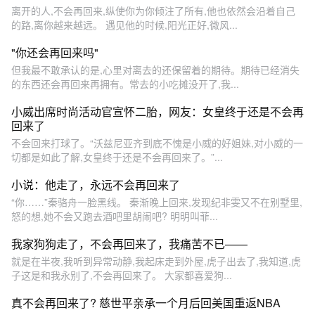
离开的人,不会再回来,纵使你为你倾注了所有,他也依然会沿着自己
的路,离你越来越远。 遇见他的时候,阳光正好,微风...
"你还会再回来吗"
但我最不敢承认的是,心里对离去的还保留着的期待。期待已经消失
的东西还会再回来再拥有。常去的小吃摊没开了,我...
小威出席时尚活动官宣怀二胎，网友：女皇终于还是不会再
回来了
不会回来打球了。“沃兹尼亚齐到底不愧是小威的好姐妹,对小威的一
切都是如此了解,女皇终于还是不会再回来了。”...
小说：他走了，永远不会再回来了
“你……”秦骆舟一脸黑线。 秦渐晚上回来,发现纪非雯又不在别墅里,
怒的想,她不会又跑去酒吧里胡闹吧? 明明叫菲...
我家狗狗走了，不会再回来了，我痛苦不已——
就是在半夜,我听到异常动静,我起床走到外屋,虎子出去了,我知道,虎
子这是和我永别了,不会再回来了。 大家都喜爱狗...
真不会再回来了? 慈世平亲承一个月后回美国重返NBA