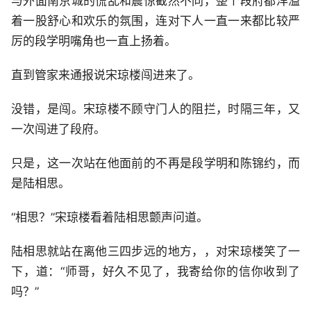
与外面南京城的慌乱和震惊截然不同，整个段府都洋溢
着一股舒心和欢乐的氛围，连对下人一直一来都比较严
厉的段学明嘴角也一直上扬着。
直到管家来通报说宋琼楼闯进来了。
没错，是闯。宋琼楼不顾守门人的阻拦，时隔三年，又
一次闯进了段府。
只是，这一次站在他面前的不再是段学明和陈锦约，而
是陆相思。
“相思？”宋琼楼看着陆相思颤声问道。
陆相思就站在离他三四步远的地方，，对宋琼楼笑了一
下，道：“师哥，好久不见了，我寄给你的信你收到了
吗？”