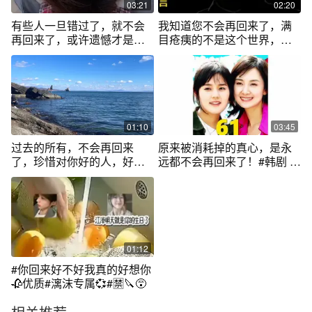
03:21
02:20
有些人一旦错过了，就不会
我知道您不会再回来了，满
再回来了，或许遗憾才是人
目疮痍的不是这个世界，是
生的常态吧 #
芸芸众生的心
01:10
03:45
过去的所有，不会再回来
原来被消耗掉的真心，是永
了，珍惜对你好的人，好好
远都不会再回来了！#韩剧 #
爱父母家人。
抖音小助手
01:12
#你回来好不好我真的好想你
🥀优质#漓沫专属💞#🈲🔪😵