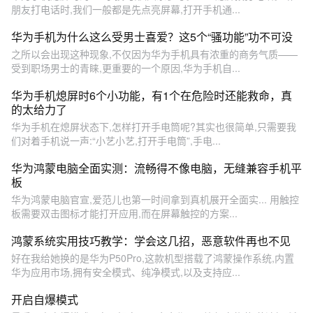
朋友打电话时,我们一般都是先点亮屏幕,打开手机通...
华为手机为什么这么受男士喜爱？这5个“骚功能”功不可没
之所以会出现这种现象,不仅因为华为手机具有浓重的商务气质——
受到职场男士的青睐,更重要的一个原因,华为手机自...
华为手机熄屏时6个小功能，有1个在危险时还能救命，真
的太给力了
华为手机在熄屏状态下,怎样打开手电筒呢?其实也很简单,只需要我
们对着手机说一声:“小艺小艺,打开手电筒”,手电...
华为鸿蒙电脑全面实测：流畅得不像电脑，无缝兼容手机平
板
华为鸿蒙电脑官宣,爱范儿也第一时间拿到真机展开全面实... 用触控
板需要双击图标才能打开应用,而在屏幕触控的方案...
鸿蒙系统实用技巧教学：学会这几招，恶意软件再也不见
好在我给她换的是华为P50Pro,这款机型搭载了鸿蒙操作系统,内置
华为应用市场,拥有安全模式、纯净模式,以及支持应...
开启自爆模式