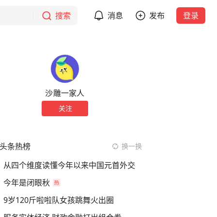
搜索
消息
发布
登录
沙雕一家人
关注
头条热榜
换一换
从四个维度读懂今年以来中国元首外交
今年是闭眼秋
9岁120斤啦啦队女孩跳舞火出圈