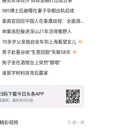
服务实体经济 财政金融打出组合拳
985博士后被曝在妻子孕期出轨后续
泰高官回应中国人在泰遭歧视：全面调查
命案逃犯躲进深山21年活得像野人
70多岁父亲独自坐车到上海看望女儿
男子赴曼谷收“生意回款”失联58天
狗子坐在酒馆台上突然“跟唱”
谁是宇树科技背后赢家
扫码下载今日头条APP
看最新、最热资讯内容
精彩视频
换一换