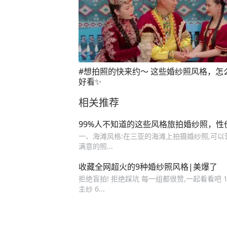
#想拍照的快来约～ 这些婚纱照风格，怎
好看✨
相关推荐
99%人不知道的这些风格旅拍婚纱照，性
一、海滩风格:在三亚的海滩上拍摄婚纱照,可以营
满意的照...
收藏全网超火的9种婚纱照风格|美爆了
拒绝盲拍! 拒绝踩坑 每一组都很赞,一起看看吧 1
主纱 6...