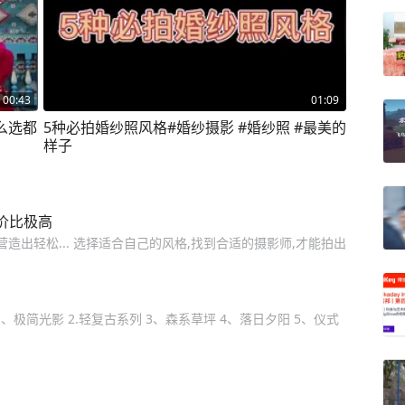
00:43
01:09
么选都
5种必拍婚纱照风格#婚纱摄影 #婚纱照 #最美的
样子
价比极高
造出轻松... 选择适合自己的风格,找到合适的摄影师,才能拍出
、极简光影 2.轻复古系列 3、森系草坪 4、落日夕阳 5、仪式