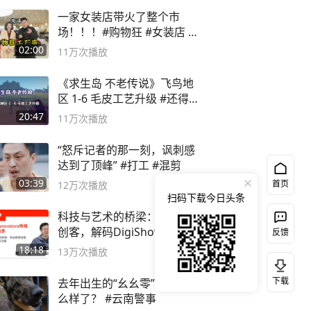
一家女装店带火了整个市
场！！！#购物狂 #女装店 #
高品质女装
02:00
11万
次播放
《求生岛 不老传说》飞鸟地
区 1-6 毛皮工艺升级 #还得是
主机大作
20:47
11万
次播放
“怒斥记者的那一刻，讽刺感
达到了顶峰” #打工 #混剪
03:39
首页
12万
次播放
扫码下载今日头条
科技与艺术的桥梁：专访跨界
创客，解码DigiShow的创新
反馈
之路
18:18
13万
次播放
下载
去年出生的“幺幺零”，如今怎
么样了？ #云南警事