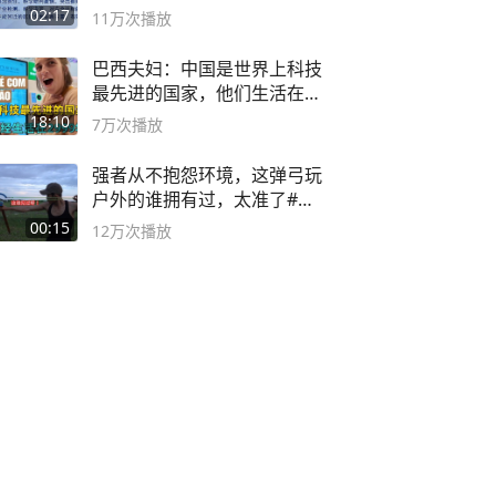
副书记
02:17
11万
次播放
巴西夫妇：中国是世界上科技
最先进的国家，他们生活在
2999年
18:10
7万
次播放
强者从不抱怨环境，这弹弓玩
户外的谁拥有过，太准了#弹
弓#户外
00:15
12万
次播放