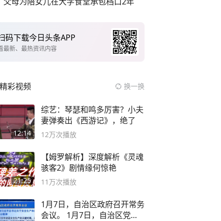
父母为陪女儿在大学食堂承包档口2年
扫码下载今日头条APP
看最新、最热资讯内容
精彩视频
换一换
综艺：琴瑟和鸣多厉害？小夫
妻弹奏出《西游记》，绝了
12:14
12万
次播放
【姆罗解析】深度解析《灵魂
骇客2》剧情缘何惊艳
21:25
11万
次播放
1月7日，自治区政府召开常务
会议。 1月7日，自治区党委