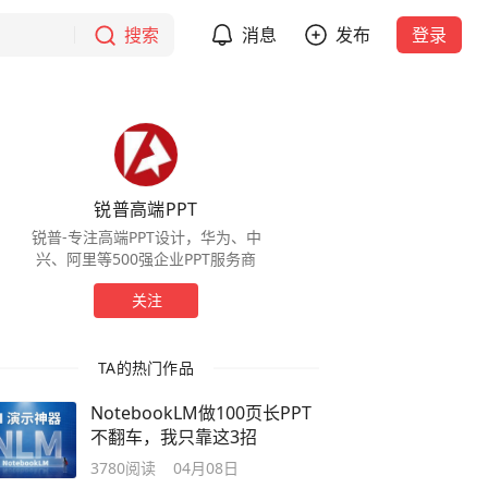
搜索
消息
发布
登录
锐普高端PPT
锐普-专注高端PPT设计，华为、中
兴、阿里等500强企业PPT服务商
关注
TA的热门作品
NotebookLM做100页长PPT
不翻车，我只靠这3招
3780
阅读
04月08日