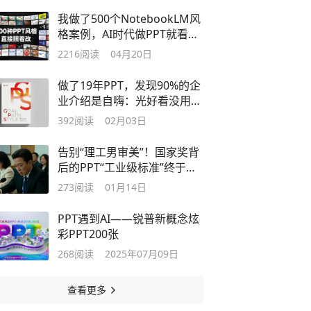
我做了500个NotebookLM风
格案例，AI时代做PPT就看这
篇文章
2216
阅读
04月20日
做了19年PPT，发现90%的企
业介绍是自嗨：光好看没用，
关键是这点
392
阅读
02月03日
告别“理工男审美”！国家奖背
后的PPT“工业级标准”终于公
开了
273
阅读
01月14日
PPT遇到AI——锐普新概念炫
彩PPT200张
268
阅读
2025年07月09日
查看更多