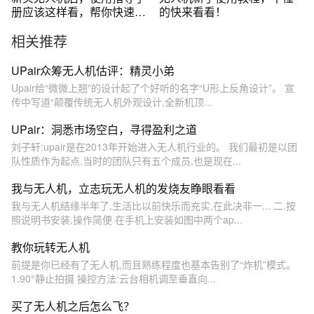
册应该这样看，帮你快速上
的快来看看！
手
相关推荐
UPair众筹无人机估评：精灵小弟
Upair给“微微上翘”的设计起了个好听的名字“U形上反角设计”。 宣
传中写道“颠覆传统无人机外观设计,全新机顶...
UPair：洞悉市场空白，寻得盈利之道
刘子轩:upair是在2013年开始进入无人机行业的。 我们最初是以团
队性质作为起点,当时的团队只有五个成员,也是现在...
我与无人机，立志玩无人机的发烧友睁眼看看
我与无人机结缘半年了,生活比以前快乐而充实,在此决非一... 二.按
照说明书安装,操作简便 在手机上安装如图中两个ap...
教你玩转无人机
前提是你已经有了无人机,而且熟练程度也基本告别了“炸机”模式。
1.90°静止拍摄 操控方法:云台相机调至垂直向...
买了无人机之后怎么飞？