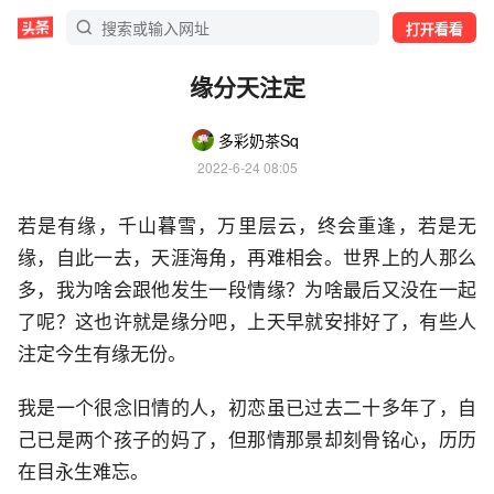
打开看看
缘分天注定
多彩奶茶Sq
2022-6-24 08:05
若是有缘，千山暮雪，万里层云，终会重逢，若是无
缘，自此一去，天涯海角，再难相会。世界上的人那么
多，我为啥会跟他发生一段情缘？为啥最后又没在一起
了呢？这也许就是缘分吧，上天早就安排好了，有些人
注定今生有缘无份。
我是一个很念旧情的人，初恋虽已过去二十多年了，自
己已是两个孩子的妈了，但那情那景却刻骨铭心，历历
在目永生难忘。