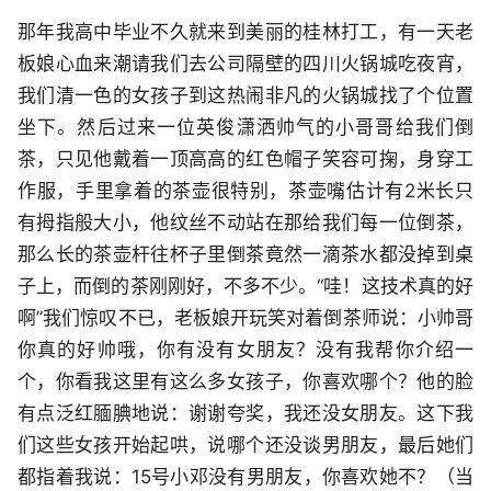
那年我高中毕业不久就来到美丽的桂林打工，有一天老
板娘心血来潮请我们去公司隔壁的四川火锅城吃夜宵，
我们清一色的女孩子到这热闹非凡的火锅城找了个位置
坐下。然后过来一位英俊潇洒帅气的小哥哥给我们倒
茶，只见他戴着一顶高高的红色帽子笑容可掬，身穿工
作服，手里拿着的茶壶很特别，茶壶嘴估计有2米长只
有拇指般大小，他纹丝不动站在那给我们每一位倒茶，
那么长的茶壶杆往杯子里倒茶竟然一滴茶水都没掉到桌
子上，而倒的茶刚刚好，不多不少。“哇！这技术真的好
啊”我们惊叹不已，老板娘开玩笑对着倒茶师说：小帅哥
你真的好帅哦，你有没有女朋友？没有我帮你介绍一
个，你看我这里有这么多女孩子，你喜欢哪个？他的脸
有点泛红腼腆地说：谢谢夸奖，我还没女朋友。这下我
们这些女孩开始起哄，说哪个还没谈男朋友，最后她们
都指着我说：15号小邓没有男朋友，你喜欢她不？（当