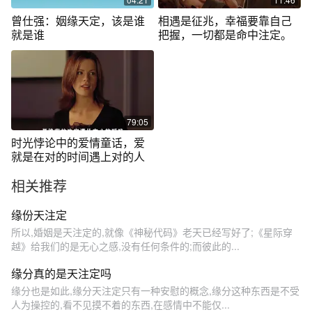
曾仕强：姻缘天定，该是谁
相遇是征兆，幸福要靠自己
就是谁
把握，一切都是命中注定。
79:05
时光悖论中的爱情童话，爱
就是在对的时间遇上对的人
相关推荐
缘份天注定
所以,婚姻是天注定的,就像《神秘代码》老天已经写好了;《星际穿
越》给我们的是无心之感,没有任何条件的;而彼此的...
缘分真的是天注定吗
缘分也是如此,缘分天注定只有一种安慰的概念,缘分这种东西是不受
人为操控的,看不见摸不着的东西,在感情中不能仅...