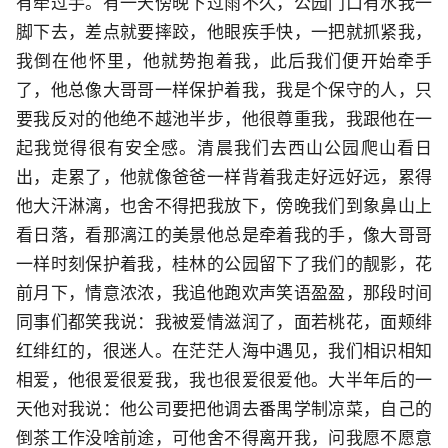
有牵过手。有一天傍晚下过雨不久，公园门口有水我一
脚下去，差点就要摔跤，他眼疾手快，一把就抓紧我，
我倒在他怀里，他就势抱着我，此后我们便开始牵手
了，他总像大哥哥一样保护着我，我是个保守的人，只
要我反对的他绝不越池半步，他很尊重我，我跟他在一
起我觉得很有安全感。清晨我们去西山公园爬山看日
出，走累了，他就像爸爸一样背着我走好远好远，累得
他大汗淋漓，也舍不得把我放下，傍晚我们到象鼻山上
看日落，看那漓江的美景他总是牵着我的手，像大哥哥
一样时刻保护着我，桂林的公园留下了我们的靓影，花
前月下，情意浓浓，我追他跑欢声笑语盈盈，那段时间
同事们都笑我说：我被爱情滋润了，面若桃花，面颊绯
红绯红的，很迷人。在茫茫人海中遇见，我们相识相知
相爱，他很爱很爱我，我也很爱很爱他。大半年后的一
天他对我说：他公司要把他调去番禺学制凉菜，自己的
倒茶工作没啥前途，可他舍不得离开我，问我愿不愿意