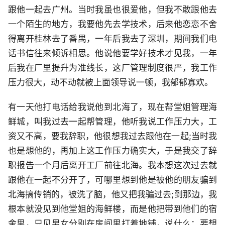
跟他一起去广州。当时我虽也很爱他，但我不敢跟他去
一个陌生的地方，我要他先去学技术，后来他恋恋不舍
得离开桂林去了番禺，一年后我去了深圳，期间我们电
话书信往来倾诉相思。他说他要学好技术才见我，一年
后我在厂里提升为准线长，这厂管理制度很严，我工作
压力很大，动不动就被上面领导说一顿，我郁郁寡欢。
有一天他打电话给我说他到北海了，现在帮堂姐管理海
鲜城，叫我过去一起帮管理，他听我说工作压力大，工
资又不高，要我辞职，他很想我过去跟他在一起;当时我
也是想他的，再加上这工作压力确实大，于是我交了辞
职报告一个月后离开工厂前往北海。我本想这次过去就
跟他在一起不分开了，可哪里想到他是被他的朋友骗到
北海搞传销的，被洗了脑，他又把我骗过去;到那边，我
根本就没见到他堂姐的海鲜楼，而是他把带到他们的宿
舍里，只见男女分别在房间里打着地铺，说什么：要想