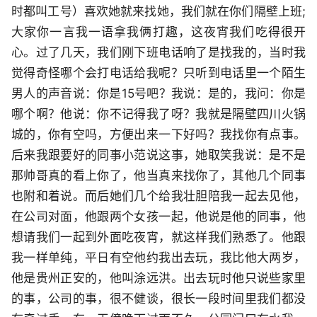
时都叫工号）喜欢她就来找她，我们就在你们隔壁上班;
大家你一言我一语拿我俩打趣，这夜宵我们吃得很开
心。过了几天，我们刚下班电话响了是找我的，当时我
觉得奇怪哪个会打电话给我呢？只听到电话里一个陌生
男人的声音说：你是15号吧？我说：是的，我问：你是
哪个啊？他说：你不记得我了呀？我就是隔壁四川火锅
城的，你有空吗，方便出来一下好吗？我找你有点事。
后来我跟要好的同事小范说这事，她取笑我说：是不是
那帅哥真的看上你了，他当真来找你了，其他几个同事
也附和着说。而后她们几个给我壮胆陪我一起去见他，
在公司对面，他跟两个女孩一起，他说是他的同事，他
想请我们一起到外面吃夜宵，就这样我们熟悉了。他跟
我一样单纯，平日有空他约我出去玩，我比他大两岁，
他是贵州正安的，他叫涂远洪。出去玩时他只说些家里
的事，公司的事，很不健谈，很长一段时间里我们都没