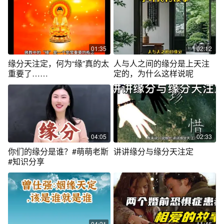
01:35
02:12
缘分天注定，何为“缘”真的太
人与人之间的缘分是上天注
重要了……
定的，为什么这样说呢
04:05
02:33
你们的缘分是谁？#萌萌老斯
讲讲缘分与缘分天注定
#知识分享
04:21
11:46